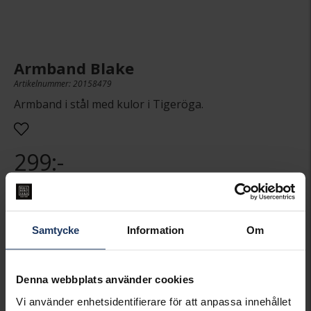
Armband Blake
Artikelnummer: 20158479
Armband i stål med kulor i Tigeröga.
299:-
Presentinslagning
+
29:-
Samtycke
Information
Om
LÄGG I VARUKORGEN
Denna webbplats använder cookies
Lagervara.
Leveranstid 2-5 arbetsdagar.
Vi använder enhetsidentifierare för att anpassa innehållet