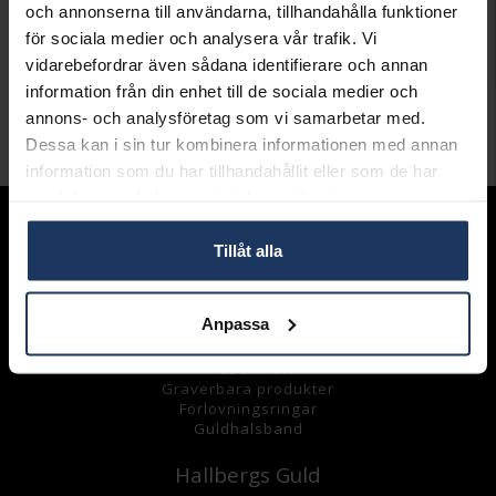
Öppet köp i 30 dagar vid onlineköp.
och annonserna till användarna, tillhandahålla funktioner
för sociala medier och analysera vår trafik. Vi
INFO
vidarebefordrar även sådana identifierare och annan
information från din enhet till de sociala medier och
VARUMÄRKE
by Billgren
annons- och analysföretag som vi samarbetar med.
Dessa kan i sin tur kombinera informationen med annan
Andra köpte även
information som du har tillhandahållit eller som de har
samlat in när du har använt deras tjänster.
Sortiment
Tillåt alla
Armband
Halsband
Ringar
Anpassa
Örhängen
Hängsmycke
n
Presentkort
Graverbara
produkter
Förlovningsringar
Guldhalsband
Hallbergs Guld