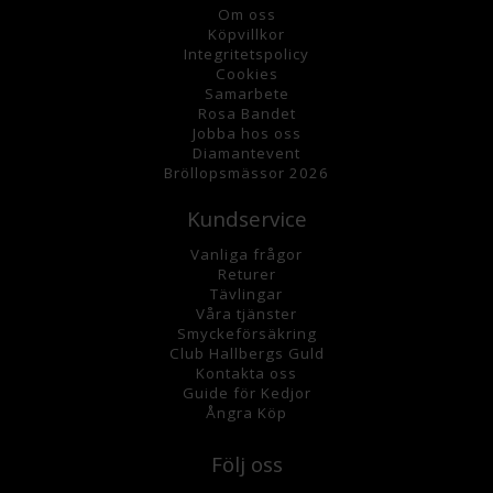
Om oss
K
öpvillkor
Integritetspolicy
Cookies
Samarbete
Rosa Bandet
Jobba hos oss
Diamantevent
Bröllopsmässor 2026
Kundservice
Vanliga frågor
Returer
Tävlingar
Våra tjänster
Smyckeförsäkring
Club Hallbergs Guld
Kontakta oss
Guide för Kedjor
Ångra Köp
Följ oss