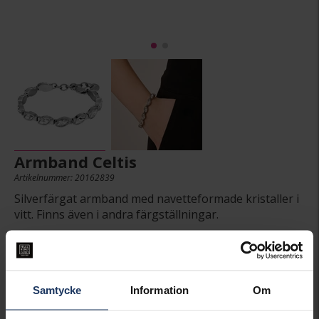
Armband Celtis
Artikelnummer: 20162839
Silverfärgat armband med navetteformade kristaller i
vitt. Finns även i andra färgställningar.
999:-
Samtycke
Information
Om