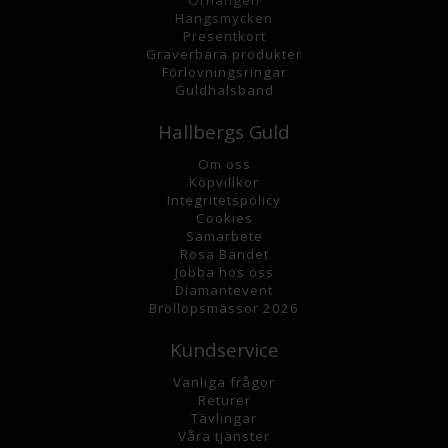
Hängsmycke
n
Presentkort
Graverbara
produkter
Förlovningsringar
Guldhalsband
Hallbergs Guld
Om oss
K
öpvillkor
Integritetspolicy
Cookies
Samarbete
Rosa Bandet
Jobba hos oss
Diamantevent
Bröllopsmässor 2026
Kundservice
Vanliga frågor
Returer
Tävlingar
Våra tjänster