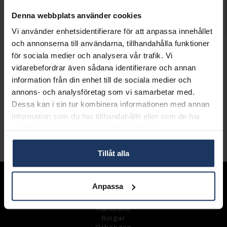
Presentinslagning
+
29:-
Denna webbplats använder cookies
Vi använder enhetsidentifierare för att anpassa innehållet
LÄGG I VARUKORGEN
och annonserna till användarna, tillhandahålla funktioner
för sociala medier och analysera vår trafik. Vi
Lagervara.
vidarebefordrar även sådana identifierare och annan
Leveranstid 2-5 arbetsdagar.
Öppet köp i 30 dagar vid onlineköp.
information från din enhet till de sociala medier och
annons- och analysföretag som vi samarbetar med.
INFO
Dessa kan i sin tur kombinera informationen med annan
information som du har tillhandahållit eller som de har
VARUMÄRKE
Dyrberg/Kern
samlat in när du har använt deras tjänster.
Andra köpte även
Tillåt alla
Sortiment
Anpassa
Armband
Halsband
Ringar
Örhängen