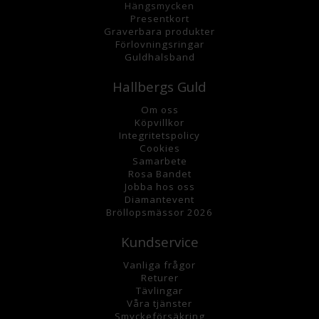
Hängsmycke
n
Presentkort
Graverbara
produkter
Förlovningsringar
Guldhalsband
Hallbergs Guld
Om oss
K
öpvillkor
Integritetspolicy
Cookies
Samarbete
Rosa Bandet
Jobba hos oss
Diamantevent
Bröllopsmässor 2026
Kundservice
Vanliga frågor
Returer
Tävlingar
Våra tjänster
Smyckeförsäkring