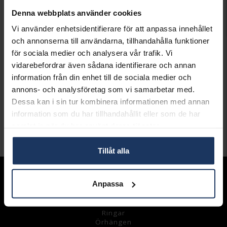
Presentinslagning
+
29:-
Denna webbplats använder cookies
LÄGG I VARUKORGEN
Vi använder enhetsidentifierare för att anpassa innehållet
och annonserna till användarna, tillhandahålla funktioner
Lagervara.
för sociala medier och analysera vår trafik. Vi
Leveranstid 2-5 arbetsdagar.
vidarebefordrar även sådana identifierare och annan
Öppet köp i 30 dagar vid onlineköp.
information från din enhet till de sociala medier och
annons- och analysföretag som vi samarbetar med.
INFO
Dessa kan i sin tur kombinera informationen med annan
VARUMÄRKE
Pilgrim
information som du har tillhandahållit eller som de har
samlat in när du har använt deras tjänster.
Andra köpte även
Tillåt alla
Sortiment
Anpassa
Armband
Halsband
Ringar
Örhängen