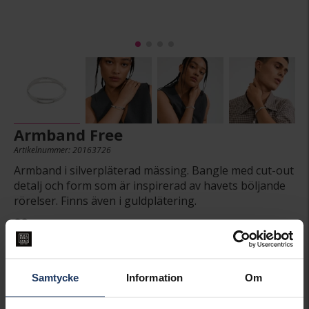
Armband Free
Artikelnummer: 20163726
Armband i silverpläterad mässing. Bangle med cut-out
detalj och form som är inspirerad av havets böljande
rörelser. Finns även i guldplätering.
499:-
Samtycke
Information
Om