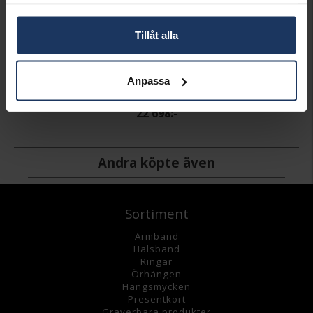
samlat in när du har använt deras tjänster.
Tillåt alla
Armband i 18K guld 19,0cm
Anpassa
HALLBERGS GULD
22 698:-
Andra köpte även
Sortiment
Armband
Halsband
Ringar
Örhängen
Hängsmycke
n
Presentkort
Graverbara
produkter