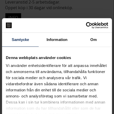
Leveranstid 2-5 arbetsdagar.
Öppet köp i 30 dagar vid onlineköp.
INFO
BREDD CA (MM)
9,9
LÄNGD CA (CM)
19
VARUMÄRKE
Hallbergs Guld
Samtycke
Information
Om
MATERIAL
Guld
KEDJEMODELL
X-link
VIKT CA (GRAM)
14,00
Denna webbplats använder cookies
Vi använder enhetsidentifierare för att anpassa innehållet
Matchande produkter och andra varianter
och annonserna till användarna, tillhandahålla funktioner
för sociala medier och analysera vår trafik. Vi
vidarebefordrar även sådana identifierare och annan
information från din enhet till de sociala medier och
annons- och analysföretag som vi samarbetar med.
Dessa kan i sin tur kombinera informationen med annan
information som du har tillhandahållit eller som de har