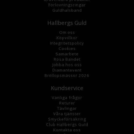
Förlovningsringar
Guldhalsband
Hallbergs Guld
Om oss
K
öpvillkor
Integritetspolicy
Cookies
Samarbete
Rosa Bandet
Jobba hos oss
Diamantevent
Bröllopsmässor 2026
Kundservice
Vanliga frågor
Returer
Tävlingar
Våra tjänster
Smyckeförsäkring
Club Hallbergs Guld
Kontakta oss