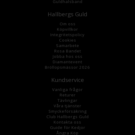
Guldhalsband
Hallbergs Guld
Om oss
K
öpvillkor
Integritetspolicy
Cookies
Samarbete
Rosa Bandet
Jobba hos oss
Diamantevent
Bröllopsmässor 2026
Kundservice
Vanliga frågor
Returer
Tävlingar
Våra tjänster
Smyckeförsäkring
Club Hallbergs Guld
Kontakta oss
Guide för Kedjor
Ångra Köp