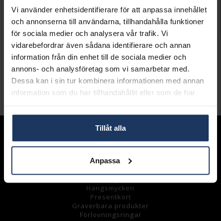
Öppet köp i 30 dagar vid onlineköp.
Vi använder enhetsidentifierare för att anpassa innehållet
och annonserna till användarna, tillhandahålla funktioner
INFO
för sociala medier och analysera vår trafik. Vi
LÄNGD CA (CM)
17
vidarebefordrar även sådana identifierare och annan
VARUMÄRKE
Pandora Charms
information från din enhet till de sociala medier och
MODELL
590702HV-17
annons- och analysföretag som vi samarbetar med.
MATERIAL
Silver
Dessa kan i sin tur kombinera informationen med annan
information som du har tillhandahållit eller som de har
Andra köpte även
samlat in när du har använt deras tjänster.
Tillåt alla
Sortiment
Armband
Anpassa
Halsband
Ringar
Örhängen
Hängsmycke
n
Presentkort
Graverbara
produkter
Förlovningsringar