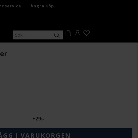
ndservice
Ångra Köp
er
+
29:-
ÄGG I VARUKORGEN