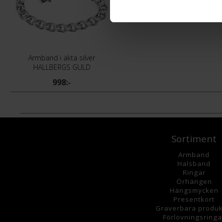
Armband i äkta silver
HALLBERGS GULD
998:-
Sortiment
Armband
Halsband
Ringar
Örhängen
Hängsmycke
n
Presentkort
Graverbara
produk
Förlovningsringa