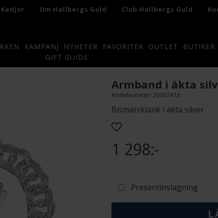
 Kedjor
Om Hallbergs Guld
Club Hallbergs Guld
Ku
RKEN
KAMPANJ
NYHETER
FAVORITER
OUTLET
BUTIKER
GIFT GUIDE
Armband i äkta silv
Artikelnummer: 20007410
Bismarcklänk i äkta silver
1 298:-
Presentinslagning
L