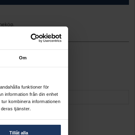
ineköp.
9,0
2,80
Om
19
Hallbergs Guld
Silver
Bismarck
andahålla funktioner för
n information från din enhet
 tur kombinera informationen
deras tjänster.
Tillåt alla