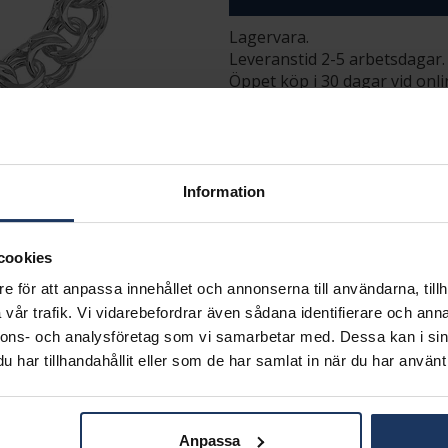
Lagervara.
Leveranstid 2-5 arbetsdagar.
Öppet köp i 30 dagar vid onl
INFO
BREDD CA (MM)
HÖJD CA (MM)
Information
LÄNGD CA (CM)
VARUMÄRKE
MATERIAL
cookies
KEDJEMODELL
e för att anpassa innehållet och annonserna till användarna, tillh
vår trafik. Vi vidarebefordrar även sådana identifierare och anna
Matchande produkter och andra varianter
nnons- och analysföretag som vi samarbetar med. Dessa kan i sin
har tillhandahållit eller som de har samlat in när du har använt 
Anpassa