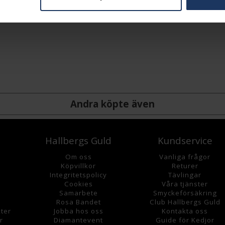
Andra köpte även
Hallbergs Guld
Kundservice
Om oss
Vanliga frågor
K
öpvillkor
Returer
Integritetspolicy
Tävlingar
Cookies
Våra tjänster
Samarbete
Smyckeförsäkring
Rosa Bandet
Club Hallbergs Guld
ter
Jobba hos oss
Kontakta oss
r
Diamantevent
Guide för Kedjor