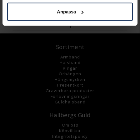
2 995:-
795:-
Anpassa
Andra köpte även
Sortiment
Armband
Halsband
Ringar
Örhängen
Hängsmycke
n
Presentkort
Graverbara
produkter
Förlovningsringar
Guldhalsband
Hallbergs Guld
Om oss
K
öpvillkor
Integritetspolicy