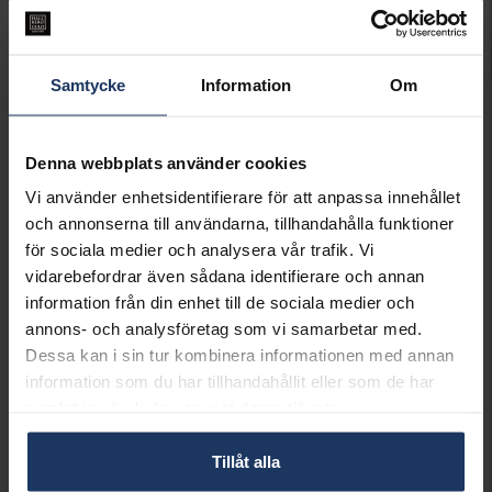
Lagervara.
Leveranstid 2-5 arbetsdagar.
Öppet köp i 30 dagar vid onlineköp.
Samtycke
Information
Om
INFO
BREDD CA (MM)
10.4
Denna webbplats använder cookies
LÄNGD CA (CM)
17.5+2
VARUMÄRKE
Posh
Vi använder enhetsidentifierare för att anpassa innehållet
MATERIAL
Silver
och annonserna till användarna, tillhandahålla funktioner
för sociala medier och analysera vår trafik. Vi
Matchande produkter och andra varianter
vidarebefordrar även sådana identifierare och annan
information från din enhet till de sociala medier och
annons- och analysföretag som vi samarbetar med.
Dessa kan i sin tur kombinera informationen med annan
information som du har tillhandahållit eller som de har
samlat in när du har använt deras tjänster.
Halsband i äkta silver
Örhängen i äkta silver
Tillåt alla
POSH
POSH