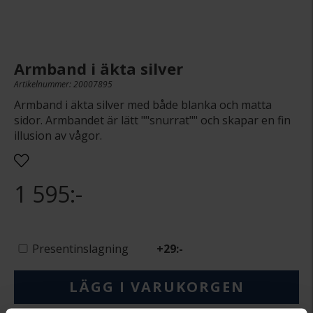
Armband i äkta silver
Artikelnummer: 20007895
Armband i äkta silver med både blanka och matta
sidor. Armbandet är lätt ""snurrat"" och skapar en fin
illusion av vågor.
1 595:-
Presentinslagning
+
29:-
LÄGG I VARUKORGEN