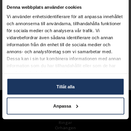
Lagervara.
Denna webbplats använder cookies
Leveranstid 2-5 arbetsdagar.
Vi använder enhetsidentifierare för att anpassa innehållet
Öppet köp i 30 dagar vid onlineköp.
och annonserna till användarna, tillhandahålla funktioner
INFO
för sociala medier och analysera vår trafik. Vi
vidarebefordrar även sådana identifierare och annan
LÄNGD CA (CM)
20
information från din enhet till de sociala medier och
VARUMÄRKE
Thomas Sabo
annons- och analysföretag som vi samarbetar med.
MODELL
KA000200112L20
Dessa kan i sin tur kombinera informationen med annan
MATERIAL
Silver
DETALJER
Oxiderat äkta silver
information som du har tillhandahållit eller som de har
samlat in när du har använt deras tjänster.
Andra köpte även
Tillåt alla
Sortiment
Anpassa
Armband
Halsband
Ringar
Örhängen