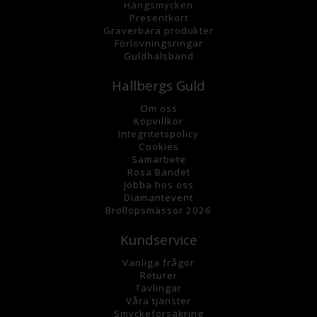
Hängsmycke
n
Presentkort
Graverbara
produkter
Förlovningsringar
Guldhalsband
Hallbergs Guld
Om oss
K
öpvillkor
Integritetspolicy
Cookies
Samarbete
Rosa Bandet
Jobba hos oss
Diamantevent
Bröllopsmässor 2026
Kundservice
Vanliga frågor
Returer
Tävlingar
Våra tjänster
Smyckeförsäkring