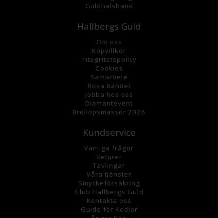
Guldhalsband
Hallbergs Guld
Om oss
K
öpvillkor
Integritetspolicy
Cookies
Samarbete
Rosa Bandet
Jobba hos oss
Diamantevent
Bröllopsmässor 2026
Kundservice
Vanliga frågor
Returer
Tävlingar
Våra tjänster
Smyckeförsäkring
Club Hallbergs Guld
Kontakta oss
Guide för Kedjor
Ångra Köp