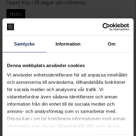
Öppet köp i 30 dagar vid onlineköp.
INFO
BREDD CA (MM)
6
HÖJD CA (MM)
6
LÄNGD CA (CM)
22.5
Samtycke
Information
Om
VARUMÄRKE
Hallbergs Guld
MATERIAL
Silver
KEDJEMODELL
Byzantine
Denna webbplats använder cookies
Matchande produkter och andra varianter
Vi använder enhetsidentifierare för att anpassa innehållet
och annonserna till användarna, tillhandahålla funktioner
för sociala medier och analysera vår trafik. Vi
vidarebefordrar även sådana identifierare och annan
information från din enhet till de sociala medier och
annons- och analysföretag som vi samarbetar med.
Dessa kan i sin tur kombinera informationen med annan
information som du har tillhandahållit eller som de har
samlat in när du har använt deras tjänster.