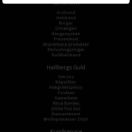
Sortiment
Armband
Halsband
Ringar
Örhängen
Hängsmycke
n
Presentkort
Graverbara
produkter
Förlovningsringar
Guldhalsband
Hallbergs Guld
Om oss
K
öpvillkor
Integritetspolicy
Cookies
Samarbete
Rosa Bandet
Jobba hos oss
Diamantevent
Bröllopsmässor 2026
Kundservice