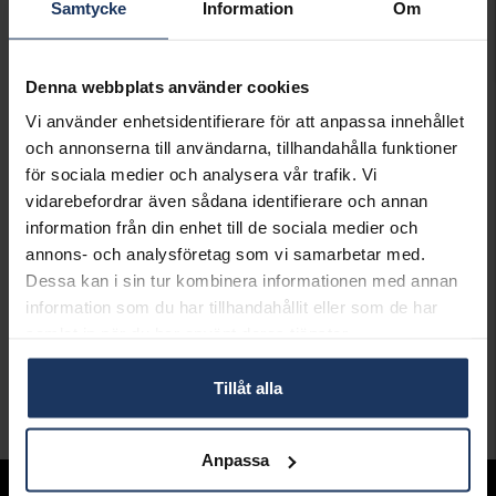
Samtycke
Information
Om
Presentinslagning
+
29:-
Denna webbplats använder cookies
LÄGG I VARUKORGEN
Vi använder enhetsidentifierare för att anpassa innehållet
och annonserna till användarna, tillhandahålla funktioner
Lagervara.
för sociala medier och analysera vår trafik. Vi
Leveranstid 2-5 arbetsdagar.
vidarebefordrar även sådana identifierare och annan
Öppet köp i 30 dagar vid onlineköp.
information från din enhet till de sociala medier och
INFO
annons- och analysföretag som vi samarbetar med.
Dessa kan i sin tur kombinera informationen med annan
LÄNGD CA (CM)
18
information som du har tillhandahållit eller som de har
VARUMÄRKE
Pandora
samlat in när du har använt deras tjänster.
MODELL
590782C01-18
MATERIAL
Silver
Tillåt alla
Andra köpte även
Anpassa