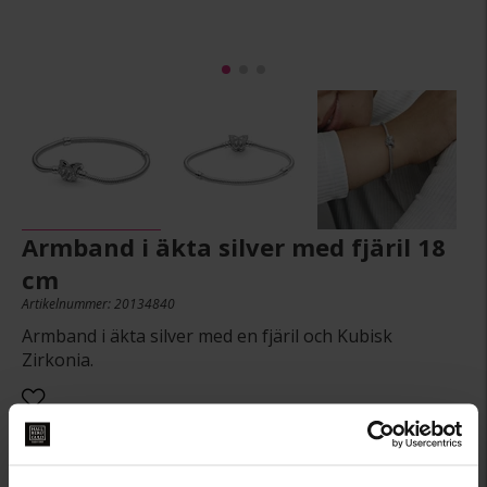
Armband i äkta silver med fjäril 18
cm
Artikelnummer: 20134840
Armband i äkta silver med en fjäril och Kubisk
Zirkonia.
999:-