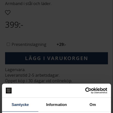
Armband i stål och läder.
399:-
Presentinslagning
+
29:-
LÄGG I VARUKORGEN
Lagervara.
Leveranstid 2-5 arbetsdagar.
Öppet köp i 30 dagar vid onlineköp.
INFO
BREDD CA (MM)
6
Samtycke
Information
Om
LÄNGD CA (CM)
21
VARUMÄRKE
by Billgren