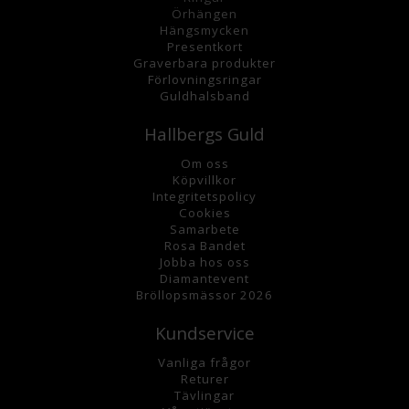
Örhängen
Hängsmycke
n
Presentkort
Graverbara
produkter
Förlovningsringar
Guldhalsband
Hallbergs Guld
Om oss
K
öpvillkor
Integritetspolicy
Cookies
Samarbete
Rosa Bandet
Jobba hos oss
Diamantevent
Bröllopsmässor 2026
Kundservice
Vanliga frågor
Returer
Tävlingar