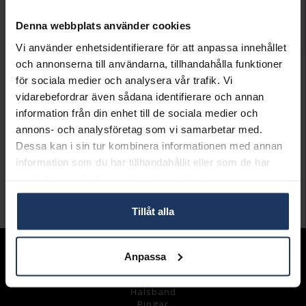
MATERIAL
Stål,Läder
Denna webbplats använder cookies
Matchande produkter och andra varianter
Vi använder enhetsidentifierare för att anpassa innehållet
och annonserna till användarna, tillhandahålla funktioner
för sociala medier och analysera vår trafik. Vi
vidarebefordrar även sådana identifierare och annan
information från din enhet till de sociala medier och
Armband i stål
Armband i stål
annons- och analysföretag som vi samarbetar med.
BY BILLGREN
BY BILLGREN
Dessa kan i sin tur kombinera informationen med annan
399:-
399:-
information som du har tillhandahållit eller som de har
samlat in när du har använt deras tjänster.
Andra köpte även
Tillåt alla
Sortiment
Anpassa
Armband
Halsband
Ringar