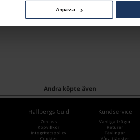
Anpassa
Andra köpte även
Hallbergs Guld
Kundservice
Om oss
Vanliga frågor
K
öpvillkor
Returer
Integritetspolicy
Tävlingar
Cookies
Våra tjänster