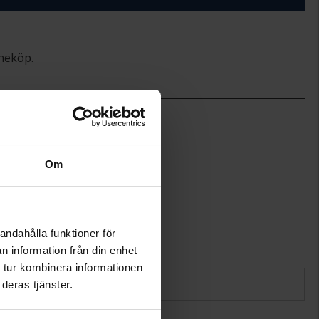
ineköp.
Caroline Svedbom
Metall, Silverfärgad
Om
andahålla funktioner för
n information från din enhet
 tur kombinera informationen
deras tjänster.