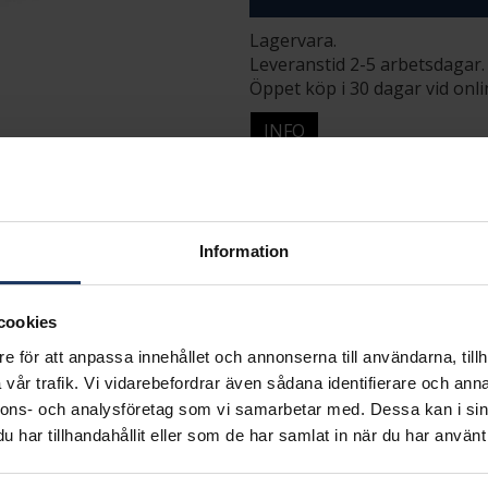
Lagervara.
Leveranstid 2-5 arbetsdagar.
Öppet köp i 30 dagar vid onl
INFO
VARUMÄRKE
MATERIAL
Information
cookies
e för att anpassa innehållet och annonserna till användarna, tillh
vår trafik. Vi vidarebefordrar även sådana identifierare och anna
nnons- och analysföretag som vi samarbetar med. Dessa kan i sin
Matchande produkter och andra varianter
har tillhandahållit eller som de har samlat in när du har använt 