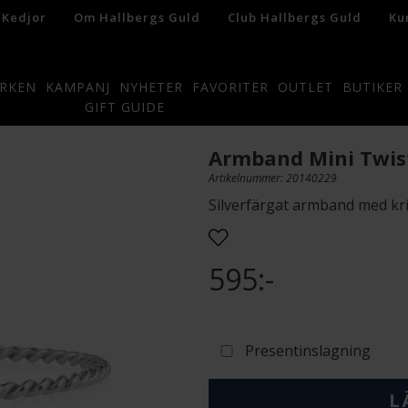
 Kedjor
Om Hallbergs Guld
Club Hallbergs Guld
Ku
RKEN
KAMPANJ
NYHETER
FAVORITER
OUTLET
BUTIKER
GIFT GUIDE
Armband Mini Twis
Artikelnummer: 20140229
Silverfärgat armband med kris
595:-
Presentinslagning
L