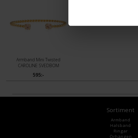
Armband Mini Twisted
CAROLINE SVEDBOM
595:-
Sortiment
Armband
Halsband
Ringar
Örhängen