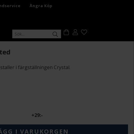
ndservice
Ångra Köp
ted
taller i färgställningen Crystal.
+
29:-
ÄGG I VARUKORGEN