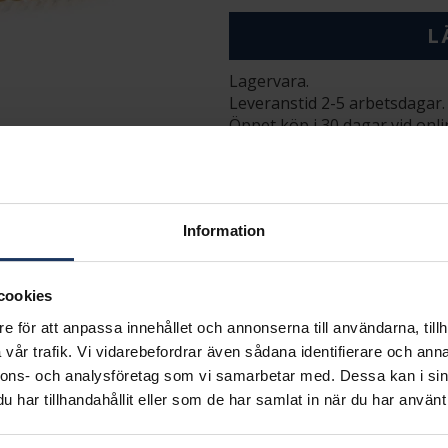
L
Lagervara.
Leveranstid 2-5 arbetsdagar.
Öppet köp i 30 dagar vid onl
INFO
VARUMÄRKE
Information
cookies
e för att anpassa innehållet och annonserna till användarna, tillh
vår trafik. Vi vidarebefordrar även sådana identifierare och anna
nnons- och analysföretag som vi samarbetar med. Dessa kan i sin
Matchande produkter och andra varianter
har tillhandahållit eller som de har samlat in när du har använt 