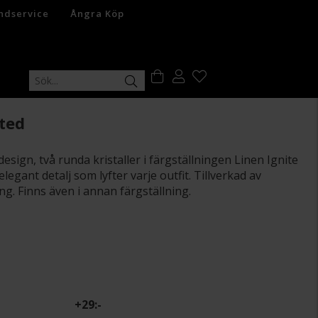
ndservice
Ångra Köp
ted
esign, två runda kristaller i färgställningen Linen Ignite
elegant detalj som lyfter varje outfit. Tillverkad av
g. Finns även i annan färgställning.
+
29:-