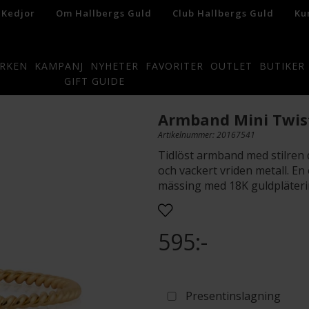
 Kedjor
Om Hallbergs Guld
Club Hallbergs Guld
Ku
RKEN
KAMPANJ
NYHETER
FAVORITER
OUTLET
BUTIKER
GIFT GUIDE
Armband Mini Twis
Artikelnummer: 20167541
Tidlöst armband med stilren d
och vackert vriden metall. En 
mässing med 18K guldpläterin
595:-
Presentinslagning