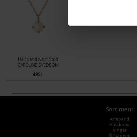
Halsband Natti Stud
CAROLINE SVEDBOM
495:-
Sortiment
Armband
Halsband
Ringar
Örhängen