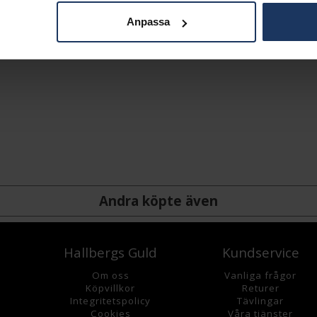
Anpassa
Andra köpte även
Hallbergs Guld
Kundservice
Om oss
Vanliga frågor
K
öpvillkor
Returer
Integritetspolicy
Tävlingar
Cookies
Våra tjänster