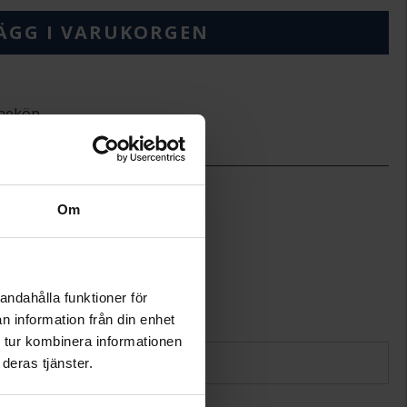
ÄGG I VARUKORGEN
ineköp.
Caroline Svedbom
Om
andahålla funktioner för
n information från din enhet
 tur kombinera informationen
deras tjänster.