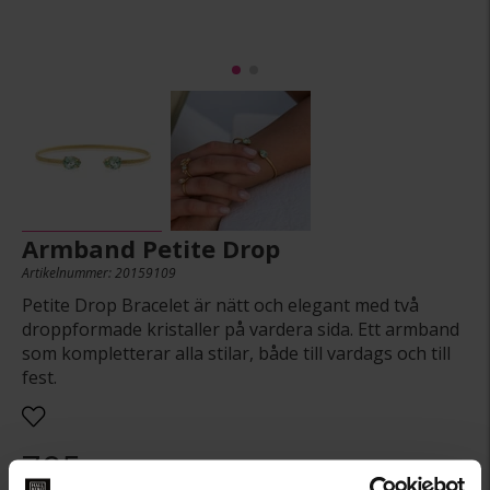
Armband Petite Drop
Artikelnummer: 20159109
Petite Drop Bracelet är nätt och elegant med två
droppformade kristaller på vardera sida. Ett armband
som kompletterar alla stilar, både till vardags och till
fest.
795:-