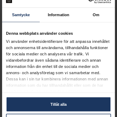
Denna artikel är tillfälligt slut i webbshoppen.
Samtycke
Information
Om
Vänligen kontakta butik för information om
lagersaldo.
Presentinslagning
+
29:-
Denna webbplats använder cookies
Vi använder enhetsidentifierare för att anpassa innehållet
SLUTSÅLD - KONTAKTA BUTIK
och annonserna till användarna, tillhandahålla funktioner
FÖR LAGERSALDO
för sociala medier och analysera vår trafik. Vi
vidarebefordrar även sådana identifierare och annan
Lagervara.
information från din enhet till de sociala medier och
Leveranstid 2-5 arbetsdagar.
annons- och analysföretag som vi samarbetar med.
Öppet köp i 30 dagar vid onlineköp.
Dessa kan i sin tur kombinera informationen med annan
INFO
information som du har tillhandahållit eller som de har
samlat in när du har använt deras tjänster.
VARUMÄRKE
Caroline Svedbom
MODELL
Petite Drop
Tillåt alla
MATERIAL
Guldpläterat,Brass
ANDRA DETALJER
Justerbar