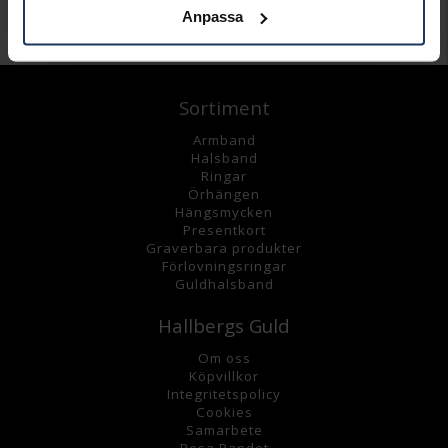
Anpassa
Andra köpte även
Sortiment
Armband
Halsband
Ringar
Örhängen
Hängsmycke
n
Presentkort
Graverbara
produkter
Förlovningsringar
Guldhalsband
Hallbergs Guld
Om oss
K
öpvillkor
Integritetspolicy
Cookies
Samarbete
Rosa Bandet