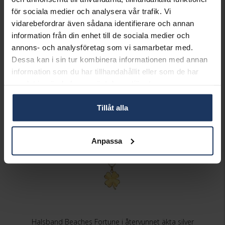
LÄNGD CA (CM)
16,5-18-19,5
för sociala medier och analysera vår trafik. Vi
VARUMÄRKE
Syster P
vidarebefordrar även sådana identifierare och annan
MODELL
STRICT SIMPLE, BG1164
information från din enhet till de sociala medier och
MATERIAL
Silver
annons- och analysföretag som vi samarbetar med.
DETALJER
Förgyllt
Dessa kan i sin tur kombinera informationen med annan
information som du har tillhandahållit eller som de har
Matchande produkter och andra varianter
samlat in när du har använt deras tjänster.
Tillåt alla
Anpassa
Halsband Beaches Fortune i återvunnet äkta silver