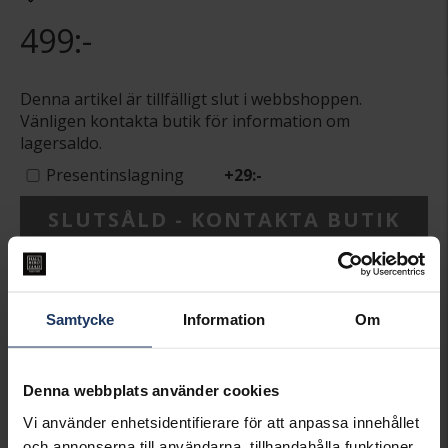
499:-
Denna artikel är tillfälligt slut i webbshoppen.
Vänligen kontakta butik för information om
lagersaldo.
Presentinslagning
+
29:-
SLUTSÅLD - KONTAKTA BUTIK
FÖR LAGERSALDO
Lagervara.
Leveranstid 2-5 arbetsdagar.
Samtycke
Information
Om
Öppet köp i 30 dagar vid onlineköp.
INFO
Denna webbplats använder cookies
BREDD CA (MM)
12,8
Vi använder enhetsidentifierare för att anpassa innehållet
HÖJD CA (MM)
11,4
och annonserna till användarna, tillhandahålla funktioner