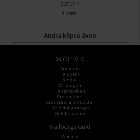
SYSTER P
1 199:-
Andra köpte även
Sortiment
Armband
Halsband
Ringar
Örhängen
Hängsmycke
n
Presentkort
Graverbara
produkter
Förlovningsringar
Guldhalsband
Hallbergs Guld
Om oss