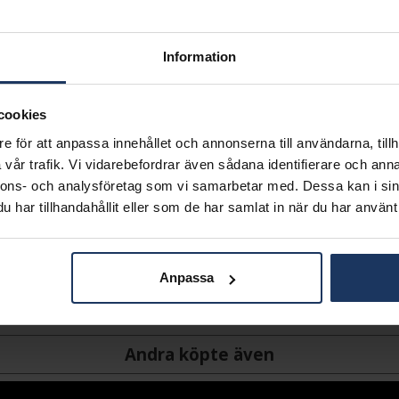
Lagervara.
Leveranstid 2-5 arbetsdagar.
Information
Öppet köp i 30 dagar vid onl
INFO
cookies
VARUMÄRKE
e för att anpassa innehållet och annonserna till användarna, tillh
vår trafik. Vi vidarebefordrar även sådana identifierare och anna
nnons- och analysföretag som vi samarbetar med. Dessa kan i sin
har tillhandahållit eller som de har samlat in när du har använt 
Anpassa
Andra köpte även