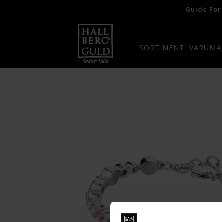
Guide För
SORTIMENT
VARUMÄ