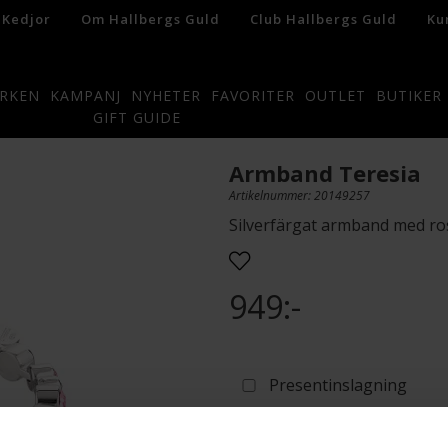
 Kedjor
Om Hallbergs Guld
Club Hallbergs Guld
Ku
RKEN
KAMPANJ
NYHETER
FAVORITER
OUTLET
BUTIKER
GIFT GUIDE
Armband Teresia
Artikelnummer: 20149257
Silverfärgat armband med rosa
949:-
Presentinslagning
L