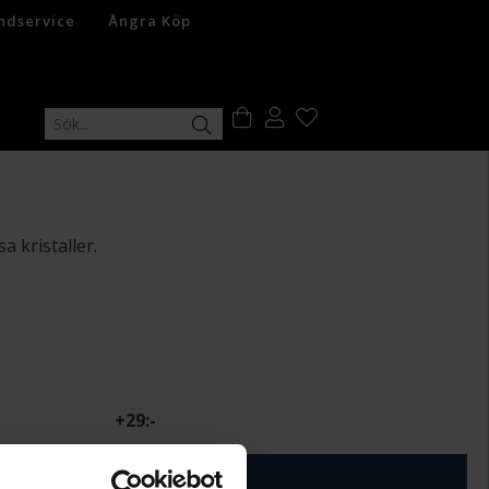
ndservice
Ångra Köp
 kristaller.
+
29:-
ÄGG I VARUKORGEN