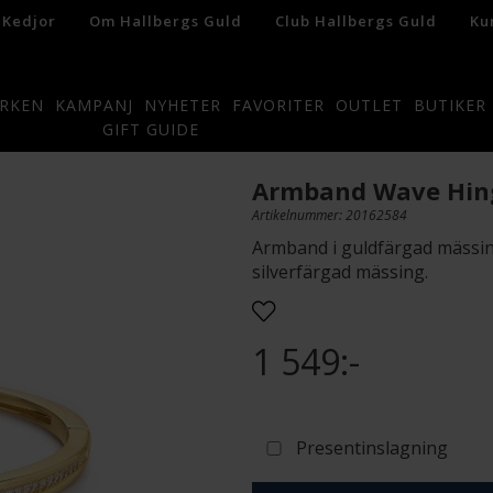
 Kedjor
Om Hallbergs Guld
Club Hallbergs Guld
Ku
RKEN
KAMPANJ
NYHETER
FAVORITER
OUTLET
BUTIKER
GIFT GUIDE
Armband Wave Hin
Artikelnummer: 20162584
Armband i guldfärgad mässing.
silverfärgad mässing.
1 549:-
Presentinslagning