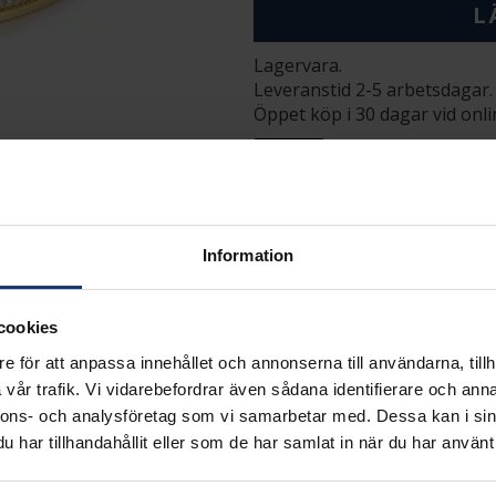
L
Lagervara.
Leveranstid 2-5 arbetsdagar.
Öppet köp i 30 dagar vid onl
INFO
DIAMETER CA (MM)
VARUMÄRKE
MODELL
Information
cookies
e för att anpassa innehållet och annonserna till användarna, tillh
vår trafik. Vi vidarebefordrar även sådana identifierare och anna
nnons- och analysföretag som vi samarbetar med. Dessa kan i sin
Matchande produkter och andra varianter
har tillhandahållit eller som de har samlat in när du har använt 