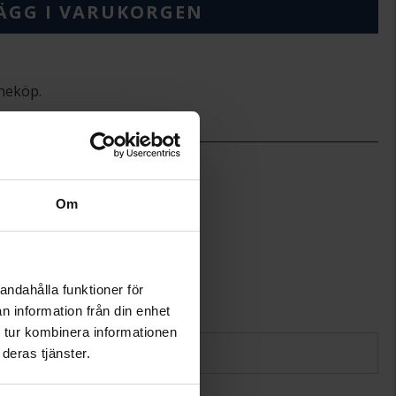
ÄGG I VARUKORGEN
ineköp.
48mm * 58mm * 6mm
Luv Aj
Wave Hinge
Om
andahålla funktioner för
n information från din enhet
 tur kombinera informationen
deras tjänster.