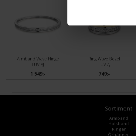
Armband Wave Hinge
Ring Wave Bezel
LUV AJ
LUV AJ
1 549:-
749:-
Sortiment
Armband
Halsband
Ringar
Örhängen