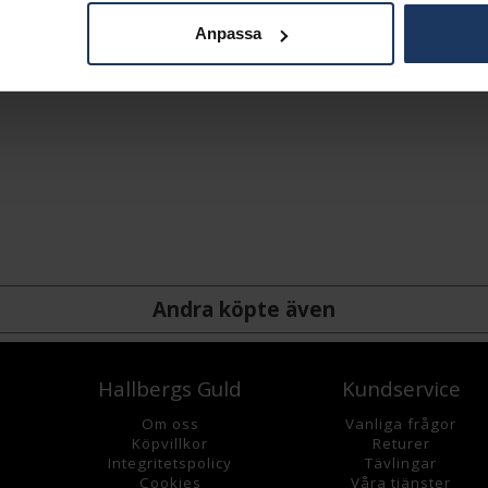
Anpassa
Andra köpte även
Hallbergs Guld
Kundservice
Om oss
Vanliga frågor
K
öpvillkor
Returer
Integritetspolicy
Tävlingar
Cookies
Våra tjänster