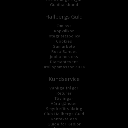
Guldhalsband
Hallbergs Guld
Om oss
K
öpvillkor
Integritetspolicy
Cookies
Samarbete
Rosa Bandet
Jobba hos oss
Diamantevent
Bröllopsmässor 2026
Kundservice
Vanliga frågor
Returer
Tävlingar
Våra tjänster
Smyckeförsäkring
Club Hallbergs Guld
Kontakta oss
Guide för Kedjor