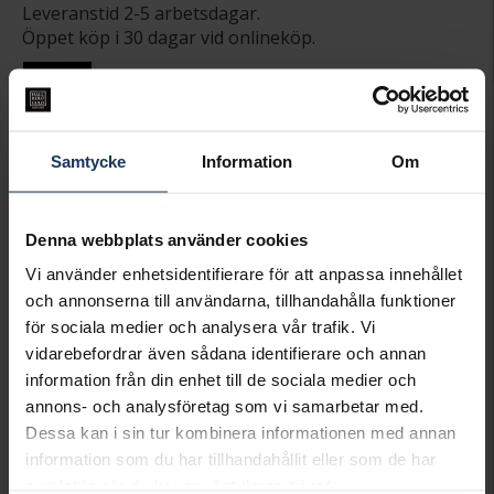
Leveranstid 2-5 arbetsdagar.
Öppet köp i 30 dagar vid onlineköp.
INFO
BREDD CA (MM)
9
DIAMETER CA (CM)
5,8
Samtycke
Information
Om
HÖJD CA (MM)
1
VARUMÄRKE
Posh
MATERIAL
Silver
Denna webbplats använder cookies
Vi använder enhetsidentifierare för att anpassa innehållet
Matchande produkter och andra varianter
och annonserna till användarna, tillhandahålla funktioner
för sociala medier och analysera vår trafik. Vi
vidarebefordrar även sådana identifierare och annan
information från din enhet till de sociala medier och
annons- och analysföretag som vi samarbetar med.
Dessa kan i sin tur kombinera informationen med annan
information som du har tillhandahållit eller som de har
samlat in när du har använt deras tjänster.