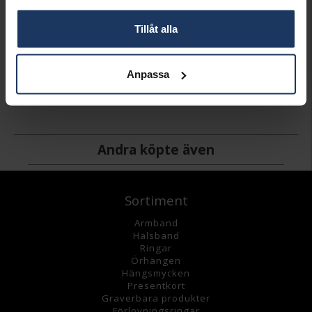
Tillåt alla
Stel halsring i äkta silver
Anpassa
POSH
2 495:-
Andra köpte även
Sortiment
Armband
Halsband
Ringar
Örhängen
Hängsmycke
n
Presentkort
Graverbara
produkter
Förlovningsringar