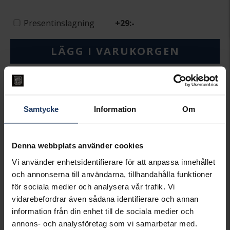
Presentinslagning
+
29:-
LÄGG I VARUKORGEN
Lagervara.
Leveranstid 2-5 arbetsdagar.
Öppet köp i 30 dagar vid onlineköp.
Samtycke
Information
Om
INFO
VARUMÄRKE
Thomas Sabo Charms
Denna webbplats använder cookies
MODELL
2214-691-7
MATERIAL
Silver
Vi använder enhetsidentifierare för att anpassa innehållet
STEN/PÄRLA
Kubisk Zirkonia
och annonserna till användarna, tillhandahålla funktioner
för sociala medier och analysera vår trafik. Vi
Matchande produkter och andra varianter
vidarebefordrar även sådana identifierare och annan
information från din enhet till de sociala medier och
annons- och analysföretag som vi samarbetar med.