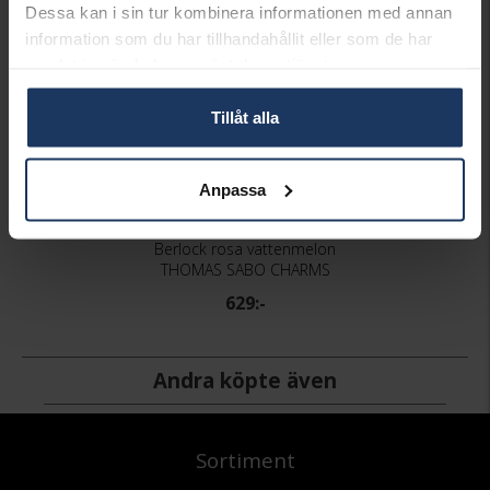
Dessa kan i sin tur kombinera informationen med annan
information som du har tillhandahållit eller som de har
samlat in när du har använt deras tjänster.
Tillåt alla
Anpassa
Berlock rosa vattenmelon
THOMAS SABO CHARMS
629:-
Andra köpte även
Sortiment