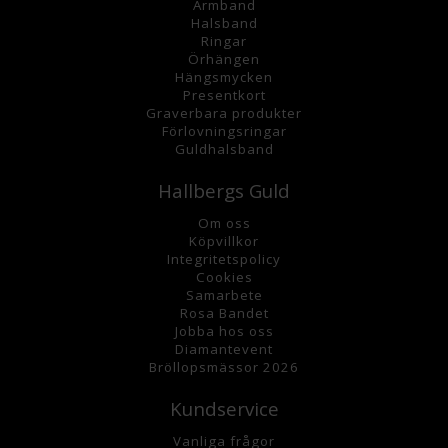
Armband
Halsband
Ringar
Örhängen
Hängsmycke
n
Presentkort
Graverbara
produkter
Förlovningsringar
Guldhalsband
Hallbergs Guld
Om oss
K
öpvillkor
Integritetspolicy
Cookies
Samarbete
Rosa Bandet
Jobba hos oss
Diamantevent
Bröllopsmässor 2026
Kundservice
Vanliga frågor