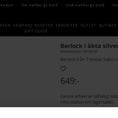
 Kedjor
Om Hallbergs Guld
Club Hallbergs Guld
Ku
RKEN
KAMPANJ
NYHETER
FAVORITER
OUTLET
BUTIKER
GIFT GUIDE
Berlock i äkta silve
Artikelnummer: 20144199
Berlock från Thomas Sabo i ä
649:-
Denna artikel är tillfälligt s
information om lagersaldo.
Presentinslagning