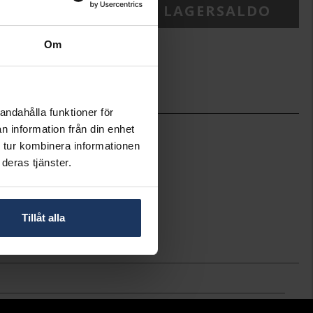
ONTAKTA BUTIK FÖR LAGERSALDO
Om
ineköp.
andahålla funktioner för
8
n information från din enhet
23
 tur kombinera informationen
Thomas Sabo Charms
deras tjänster.
1920-051-9
Silver
Kubisk Zirkonia
Tillåt alla