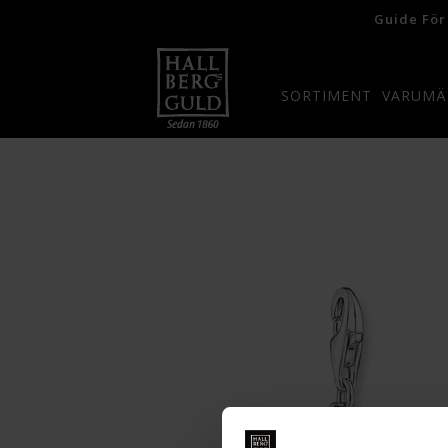
Guide För
SORTIMENT
VARUMÄ