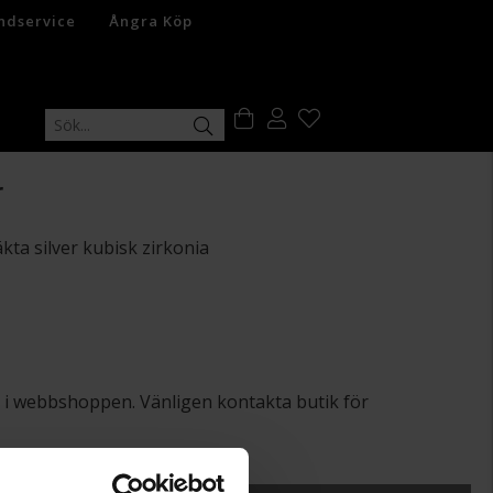
ndservice
Ångra Köp
r
kta silver kubisk zirkonia
lut i webbshoppen. Vänligen kontakta butik för
+
29:-