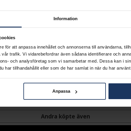
SLUTSÅLD - K
Lagervara.
Information
Leveranstid 2-5 arbetsdagar.
Öppet köp i 30 dagar vid onl
cookies
INFO
e för att anpassa innehållet och annonserna till användarna, tillh
BREDD CA (MM)
vår trafik. Vi vidarebefordrar även sådana identifierare och anna
HÖJD CA (MM)
nnons- och analysföretag som vi samarbetar med. Dessa kan i sin
VARUMÄRKE
har tillhandahållit eller som de har samlat in när du har använt 
MODELL
MATERIAL
STEN/PÄRLA
Anpassa
Andra köpte även