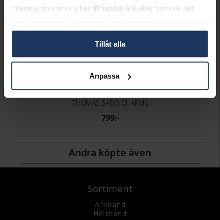
information som du har tillhandahållit eller som de har
samlat in när du har använt deras tjänster.
Tillåt alla
Anpassa
Berlock i äkta silver
THOMAS SABO CHARMS
799:-
Andra köpte även
Sortiment
Armband
Halsband