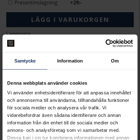
Presentinslagning
+
29:-
LÄGG I VARUKORGEN
Lagervara.
Leveranstid 2-5 arbetsdagar.
Öppet köp i 30 dagar vid onlineköp.
INFO
Samtycke
Information
Om
VARUMÄRKE
Thomas Sabo Charms
MODELL
1948-051-14
Denna webbplats använder cookies
MATERIAL
Silver
STEN/PÄRLA
Kubisk Zirkonia
Vi använder enhetsidentifierare för att anpassa innehållet
och annonserna till användarna, tillhandahålla funktioner
för sociala medier och analysera vår trafik. Vi
Matchande produkter och andra varianter
vidarebefordrar även sådana identifierare och annan
20%*
information från din enhet till de sociala medier och
annons- och analysföretag som vi samarbetar med.
Dessa kan i sin tur kombinera informationen med annan