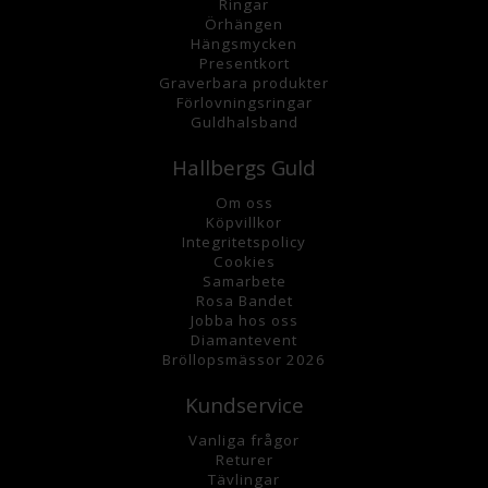
Ringar
Örhängen
Hängsmycke
n
Presentkort
Graverbara
produkter
Förlovningsringar
Guldhalsband
Hallbergs Guld
Om oss
K
öpvillkor
Integritetspolicy
Cookies
Samarbete
Rosa Bandet
Jobba hos oss
Diamantevent
Bröllopsmässor 2026
Kundservice
Vanliga frågor
Returer
Tävlingar