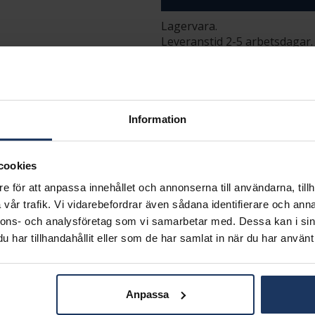
Lagervara.
Leveranstid 2-5 arbetsdagar.
Öppet köp i 30 dagar vid onl
INFO
VARUMÄRKE
Information
MODELL
MATERIAL
STEN/PÄRLA
cookies
e för att anpassa innehållet och annonserna till användarna, tillh
Matchande produkter och andra varianter
vår trafik. Vi vidarebefordrar även sådana identifierare och anna
nnons- och analysföretag som vi samarbetar med. Dessa kan i sin
har tillhandahållit eller som de har samlat in när du har använt 
Anpassa