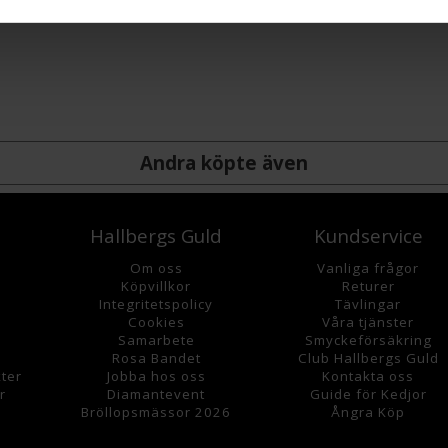
Andra köpte även
Hallbergs Guld
Kundservice
Om oss
Vanliga frågor
K
öpvillkor
Returer
Integritetspolicy
Tävlingar
Cookies
Våra tjänster
Samarbete
Smyckeförsäkring
Rosa Bandet
Club Hallbergs Guld
ter
Jobba hos oss
Kontakta oss
r
Diamantevent
Guide för Kedjor
Bröllopsmässor 2026
Ångra Köp