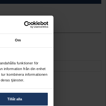
ineköp.
Thomas Sabo Charms
Om
1957-051-14
Silver
Kubisk Zirkonia
andahålla funktioner för
n information från din enhet
 tur kombinera informationen
deras tjänster.
Tillåt alla