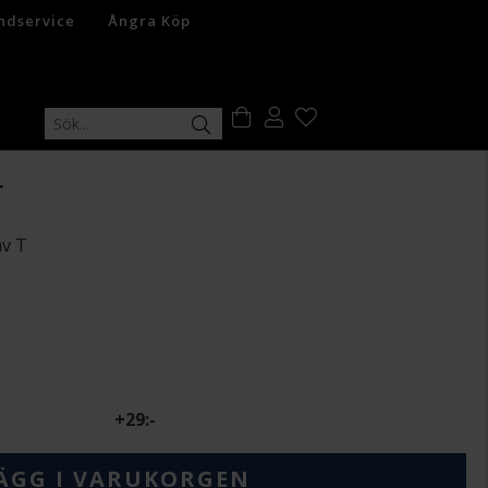
ndservice
Ångra Köp
r
v T
+
29:-
ÄGG I VARUKORGEN