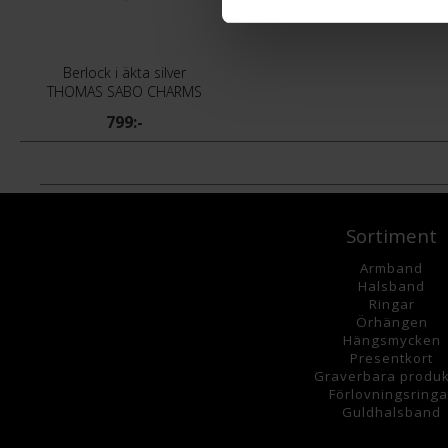
Berlock i äkta silver
THOMAS SABO CHARMS
799:-
Sortiment
Armband
Halsband
Ringar
Örhängen
Hängsmycke
n
Presentkort
Graverbara
produk
Förlovningsringa
Guldhalsband