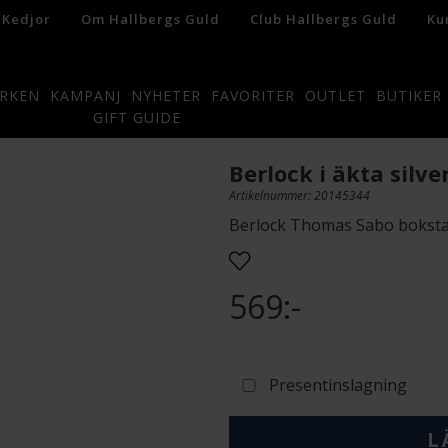
 Kedjor
Om Hallbergs Guld
Club Hallbergs Guld
Ku
RKEN
KAMPANJ
NYHETER
FAVORITER
OUTLET
BUTIKER
GIFT GUIDE
Berlock i äkta silve
Artikelnummer: 20145344
Berlock Thomas Sabo boksta
569:-
Presentinslagning
L