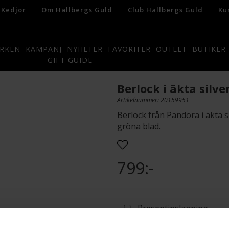
 Kedjor
Om Hallbergs Guld
Club Hallbergs Guld
Ku
RKEN
KAMPANJ
NYHETER
FAVORITER
OUTLET
BUTIKER
GIFT GUIDE
Berlock i äkta silve
Artikelnummer: 20159951
Berlock från Pandora i äkta 
gröna blad.
799:-
Presentinslagning