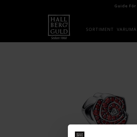
Guide För
SORTIMENT
VARUMÄ