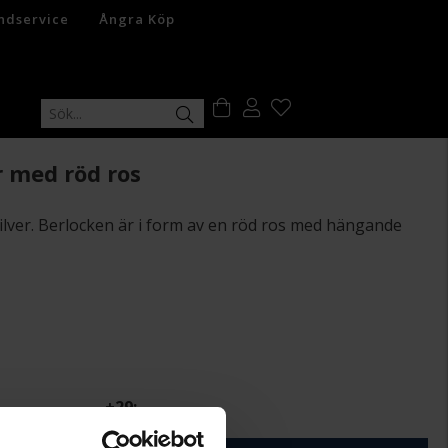
ndservice
Ångra Köp
r med röd ros
silver. Berlocken är i form av en röd ros med hängande
+
29:-