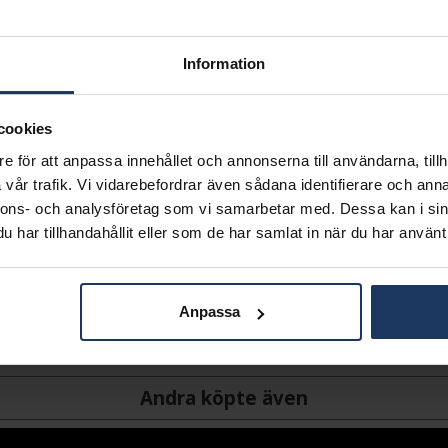
L
Lagervara.
Information
Leveranstid 2-5 arbetsdagar.
Öppet köp i 30 dagar vid onl
cookies
INFO
e för att anpassa innehållet och annonserna till användarna, tillh
VARUMÄRKE
vår trafik. Vi vidarebefordrar även sådana identifierare och anna
MODELL
nnons- och analysföretag som vi samarbetar med. Dessa kan i sin
MATERIAL
har tillhandahållit eller som de har samlat in när du har använt 
STEN/PÄRLA
Anpassa
Andra köpte även