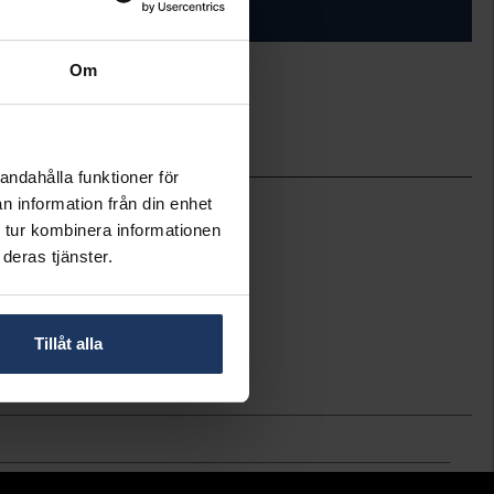
ÄGG I VARUKORGEN
Om
ineköp.
andahålla funktioner för
Pandora Charms
n information från din enhet
793201C02
 tur kombinera informationen
Silver
deras tjänster.
Syntetisk sten
Tillåt alla