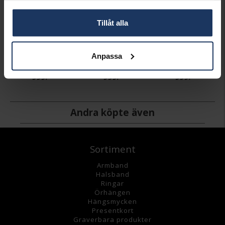
Tillåt alla
Armband i äkta silver med fjäril 18 cm
Armband i äkta silver med fjäril 19 cm
Armband i äkta silver med fjäril 20 cm
Anpassa
PANDORA
PANDORA
PANDORA
999:-
999:-
999:-
Andra köpte även
Sortiment
Armband
Halsband
Ringar
Örhängen
Hängsmycke
n
Presentkort
Graverbara
produkter