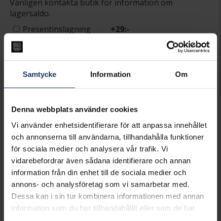
Vänligen kontakta butik för information om
lagersaldo.
Presentinslagning
+
29:-
SLUTSÅLD - KONTAKTA BUTIK
FÖR LAGERSALDO
Samtycke
Information
Om
Lagervara.
Leveranstid 2-5 arbetsdagar.
Öppet köp i 30 dagar vid onlineköp.
Denna webbplats använder cookies
Vi använder enhetsidentifierare för att anpassa innehållet
INFO
och annonserna till användarna, tillhandahålla funktioner
VARUMÄRKE
Pandora Charms
för sociala medier och analysera vår trafik. Vi
MODELL
790762C01
vidarebefordrar även sådana identifierare och annan
MATERIAL
Silver
information från din enhet till de sociala medier och
annons- och analysföretag som vi samarbetar med.
Matchande produkter och andra varianter
Dessa kan i sin tur kombinera informationen med annan
information som du har tillhandahållit eller som de har
samlat in när du har använt deras tjänster.