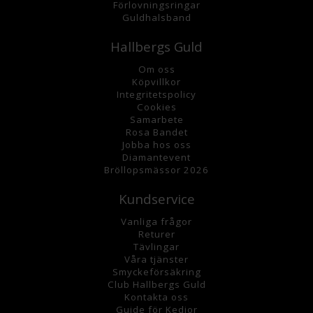
Förlovningsringar
Guldhalsband
Hallbergs Guld
Om oss
K
öpvillkor
Integritetspolicy
Cookies
Samarbete
Rosa Bandet
Jobba hos oss
Diamantevent
Bröllopsmässor 2026
Kundservice
Vanliga frågor
Returer
Tävlingar
Våra tjänster
Smyckeförsäkring
Club Hallbergs Guld
Kontakta oss
Guide för Kedjor