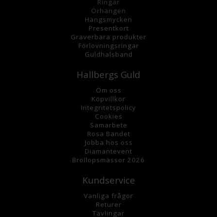
Ringar
Örhängen
Hängsmycke
n
Presentkort
Graverbara
produkter
Förlovningsringar
Guldhalsband
Hallbergs Guld
Om oss
K
öpvillkor
Integritetspolicy
Cookies
Samarbete
Rosa Bandet
Jobba hos oss
Diamantevent
Bröllopsmässor 2026
Kundservice
Vanliga frågor
Returer
Tävlingar