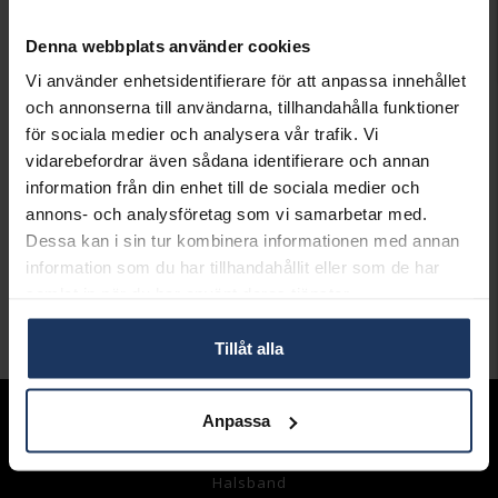
Denna webbplats använder cookies
LÄGG I VARUKORGEN
Vi använder enhetsidentifierare för att anpassa innehållet
Lagervara.
och annonserna till användarna, tillhandahålla funktioner
Leveranstid 2-5 arbetsdagar.
för sociala medier och analysera vår trafik. Vi
Öppet köp i 30 dagar vid onlineköp.
vidarebefordrar även sådana identifierare och annan
information från din enhet till de sociala medier och
INFO
annons- och analysföretag som vi samarbetar med.
VARUMÄRKE
Pandora Charms
Dessa kan i sin tur kombinera informationen med annan
MODELL
793593C01
information som du har tillhandahållit eller som de har
MATERIAL
Silver
samlat in när du har använt deras tjänster.
Andra köpte även
Tillåt alla
Anpassa
Sortiment
Armband
Halsband