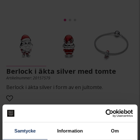
Berlock i äkta silver med tomte
Artikelnummer: 20157579
Berlock i äkta silver i form av en jultomte.
549:-
Samtycke
Information
Om
Presentinslagning
+
29:-