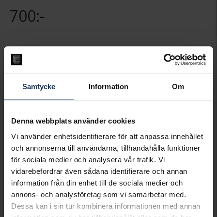
700:-
Presentinslagning
+
29:-
LÄGG I VARUKORGEN
Samtycke
Information
Om
Lagervara.
Leveranstid 2-5 arbetsdagar.
Denna webbplats använder cookies
Öppet köp i 30 dagar vid onlineköp.
Vi använder enhetsidentifierare för att anpassa innehållet
INFO
och annonserna till användarna, tillhandahålla funktioner
för sociala medier och analysera vår trafik. Vi
VARUMÄRKE
ANI Jewels
MODELL
Stone Letter charm Gold-S
vidarebefordrar även sådana identifierare och annan
MATERIAL
Silver,Guldpläterat
information från din enhet till de sociala medier och
STEN/PÄRLA
Kubisk Zirkonia
annons- och analysföretag som vi samarbetar med.
Dessa kan i sin tur kombinera informationen med annan