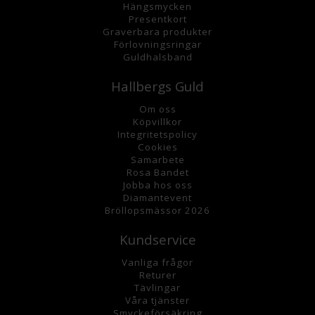
Hängsmycke
n
Presentkort
Graverbara
produkter
Förlovningsringar
Guldhalsband
Hallbergs Guld
Om oss
K
öpvillkor
Integritetspolicy
Cookies
Samarbete
Rosa Bandet
Jobba hos oss
Diamantevent
Bröllopsmässor 2026
Kundservice
Vanliga frågor
Returer
Tävlingar
Våra tjänster
Smyckeförsäkring