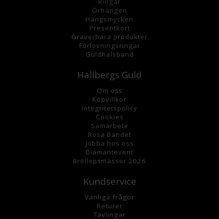
Ringar
Örhängen
Hängsmycke
n
Presentkort
Graverbara
produkter
Förlovningsringar
Guldhalsband
Hallbergs Guld
Om oss
K
öpvillkor
Integritetspolicy
Cookies
Samarbete
Rosa Bandet
Jobba hos oss
Diamantevent
Bröllopsmässor 2026
Kundservice
Vanliga frågor
Returer
Tävlingar