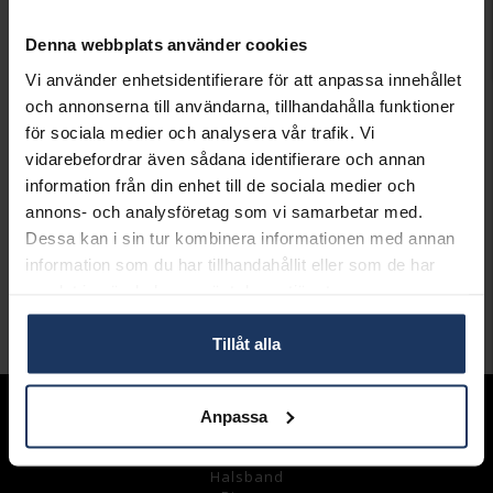
FÖR LAGERSALDO
Denna webbplats använder cookies
Lagervara.
Vi använder enhetsidentifierare för att anpassa innehållet
Leveranstid 2-5 arbetsdagar.
och annonserna till användarna, tillhandahålla funktioner
Öppet köp i 30 dagar vid onlineköp.
för sociala medier och analysera vår trafik. Vi
vidarebefordrar även sådana identifierare och annan
INFO
information från din enhet till de sociala medier och
VARUMÄRKE
Thomas Sabo Charms
annons- och analysföretag som vi samarbetar med.
MODELL
2134-051-21
Dessa kan i sin tur kombinera informationen med annan
MATERIAL
Silver
information som du har tillhandahållit eller som de har
STEN/PÄRLA
Kubisk Zirkonia
samlat in när du har använt deras tjänster.
Andra köpte även
Tillåt alla
Anpassa
Sortiment
Armband
Halsband