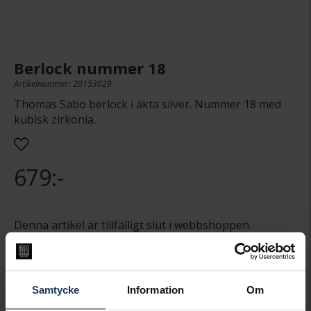
Berlock nummer 18
Artikelnummer: 20153029
Thomas Sabo berlock i äkta silver. Nummer 18 med
kubisk zirkonia.
679:-
Denna artikel är tillfälligt slut i webbshoppen.
Vänligen kontakta butik för information om
lagersaldo.
Presentinslagning
+
29:-
Samtycke
Information
Om
SLUTSÅLD - KONTAKTA BUTIK