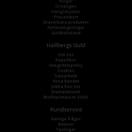
Ringar
Örhängen
Hängsmycke
n
Presentkort
Graverbara
produkter
Förlovningsringar
Guldhalsband
Hallbergs Guld
Om oss
K
öpvillkor
Integritetspolicy
Cookies
Samarbete
Rosa Bandet
Jobba hos oss
Diamantevent
Bröllopsmässor 2026
Kundservice
Vanliga frågor
Returer
Tävlingar