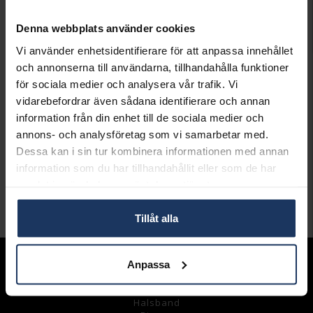
FÖR LAGERSALDO
Denna webbplats använder cookies
Lagervara.
Leveranstid 2-5 arbetsdagar.
Vi använder enhetsidentifierare för att anpassa innehållet
Öppet köp i 30 dagar vid onlineköp.
och annonserna till användarna, tillhandahålla funktioner
för sociala medier och analysera vår trafik. Vi
INFO
vidarebefordrar även sådana identifierare och annan
LÄNGD CA (CM)
16.8
information från din enhet till de sociala medier och
VARUMÄRKE
Gense
annons- och analysföretag som vi samarbetar med.
MODELL
7120021
Dessa kan i sin tur kombinera informationen med annan
MATERIAL
Äkta silver
information som du har tillhandahållit eller som de har
DETALJER
Design Eric Löfman
samlat in när du har använt deras tjänster.
Andra köpte även
Tillåt alla
Anpassa
Sortiment
Armband
Halsband