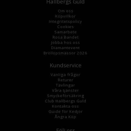
Hallbergs Guld
Om oss
K
öpvillkor
Integritetspolicy
Cookies
Samarbete
Rosa Bandet
Jobba hos oss
Diamantevent
Bröllopsmässor 2026
Kundservice
Vanliga frågor
Returer
Tävlingar
Våra tjänster
Smyckeförsäkring
Club Hallbergs Guld
Kontakta oss
Guide för Kedjor
Ångra Köp
Följ oss