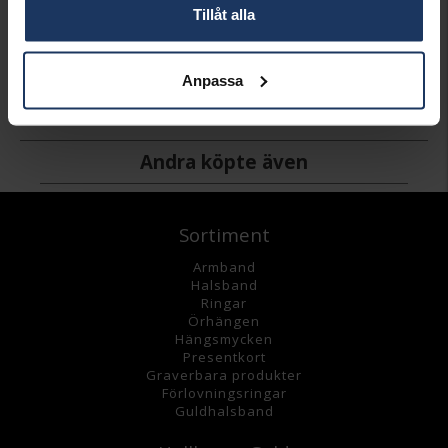
Tillåt alla
Kaffesked Gammal Fransk
Matgaffel Gammal Fransk
Matkniv Gammal Fransk
AB GENSE
AB GENSE
AB GENSE
Anpassa
1 499:-
4 199:-
3 199:-
Andra köpte även
Sortiment
Armband
Halsband
Ringar
Örhängen
Hängsmycke
n
Presentkort
Graverbara
produkter
Förlovningsringar
Guldhalsband