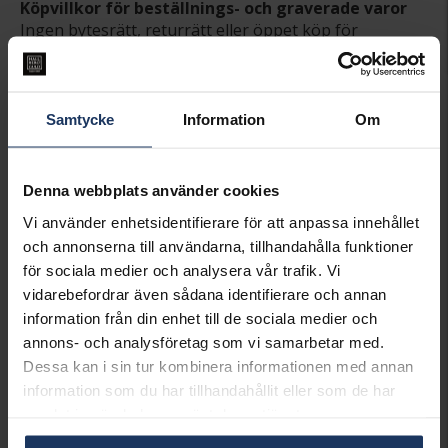
Köpvillkor för beställnings- och graverade varor
Ingen bytesrätt, returrätt eller öppet köp för
beställningsvaror, ringar från Schalins, Flemming
Uziel och Sarek samt graverade varor. Läs mer om
ångerrätt och öppet köp i webbshoppen
här
.
Samtycke
Information
Om
INFO
LÄNGD CA (CM)
21.0
Denna webbplats använder cookies
VARUMÄRKE
AB Gense
MODELL
711209
Vi använder enhetsidentifierare för att anpassa innehållet
MATERIAL
Skaft äkta silver,blad rost fritt
och annonserna till användarna, tillhandahålla funktioner
stål
för sociala medier och analysera vår trafik. Vi
DETALJER
Design Studio GAB
vidarebefordrar även sådana identifierare och annan
information från din enhet till de sociala medier och
Matchande produkter och andra varianter
annons- och analysföretag som vi samarbetar med.
Dessa kan i sin tur kombinera informationen med annan
information som du har tillhandahållit eller som de har
samlat in när du har använt deras tjänster.