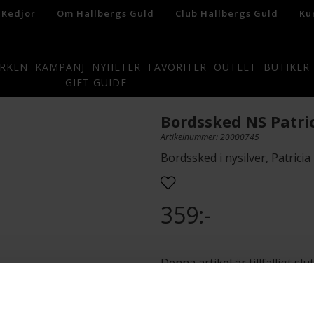
 Kedjor
Om Hallbergs Guld
Club Hallbergs Guld
Ku
RKEN
KAMPANJ
NYHETER
FAVORITER
OUTLET
BUTIKER
GIFT GUIDE
Bordssked NS Patri
Artikelnummer: 20000745
Bordssked i nysilver, Patricia
359:-
Denna artikel är tillfälligt s
information om lagersaldo.
Presentinslagning