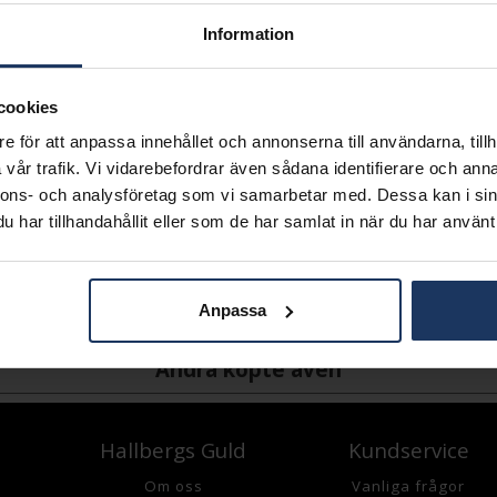
SLUTSÅLD - K
Information
Lagervara.
Leveranstid 2-5 arbetsdagar.
cookies
Öppet köp i 30 dagar vid onl
e för att anpassa innehållet och annonserna till användarna, tillh
INFO
vår trafik. Vi vidarebefordrar även sådana identifierare och anna
nnons- och analysföretag som vi samarbetar med. Dessa kan i sin
LÄNGD CA (CM)
har tillhandahållit eller som de har samlat in när du har använt 
VARUMÄRKE
MODELL
MATERIAL
DETALJER
Anpassa
Andra köpte även
Hallbergs Guld
Kundservice
Om oss
Vanliga frågor