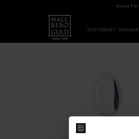
Guide För
SORTIMENT
VARUMÄ