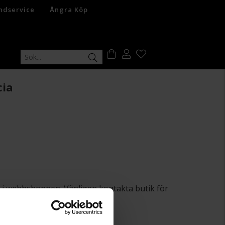
ndservice
Ångra Köp
cia
lut i webbshoppen. Vänligen kontakta butik för
+
29:-