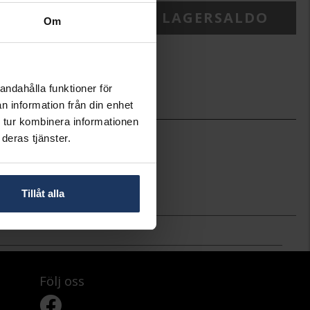
ONTAKTA BUTIK FÖR LAGERSALDO
Om
ineköp.
andahålla funktioner för
n information från din enhet
 tur kombinera informationen
17.6
deras tjänster.
Gense
7239020
Nysilver
Design Studio Mema
Tillåt alla
Följ oss