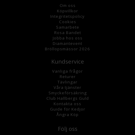
Om oss
K
öpvillkor
Integritetspolicy
Cookies
Samarbete
Rosa Bandet
Jobba hos oss
Diamantevent
Bröllopsmässor 2026
Kundservice
Vanliga frågor
Returer
Tävlingar
Våra tjänster
Smyckeförsäkring
Club Hallbergs Guld
Kontakta oss
Guide för Kedjor
Ångra Köp
Följ oss