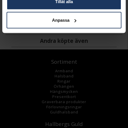
Tillåt alla
Kaffesked Rosenholm
Bordsgaffel Rosenholm
AB GENSE
AB GENSE
1 229:-
3 999:-
Anpassa
Andra köpte även
Sortiment
Armband
Halsband
Ringar
Örhängen
Hängsmycke
n
Presentkort
Graverbara
produkter
Förlovningsringar
Guldhalsband
Hallbergs Guld