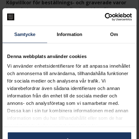
Köpvillkor för beställnings- och graverade varor
Ingen bytesrätt, returrätt eller öppet köp för
beställningsvaror, ringar från Schalins, Flemming
Uziel och Sarek samt graverade varor. Läs mer om
ångerrätt och öppet köp i webbshoppen
här
.
Samtycke
Information
Om
INFO
LÄNGD CA (CM)
19.7
Denna webbplats använder cookies
VARUMÄRKE
AB Gense
Vi använder enhetsidentifierare för att anpassa innehållet
MODELL
713800
och annonserna till användarna, tillhandahålla funktioner
MATERIAL
Äkta silver
DETALJER
Design Jacob Ängman
för sociala medier och analysera vår trafik. Vi
vidarebefordrar även sådana identifierare och annan
information från din enhet till de sociala medier och
Matchande produkter och andra varianter
annons- och analysföretag som vi samarbetar med.
Dessa kan i sin tur kombinera informationen med annan
information som du har tillhandahållit eller som de har
samlat in när du har använt deras tjänster.