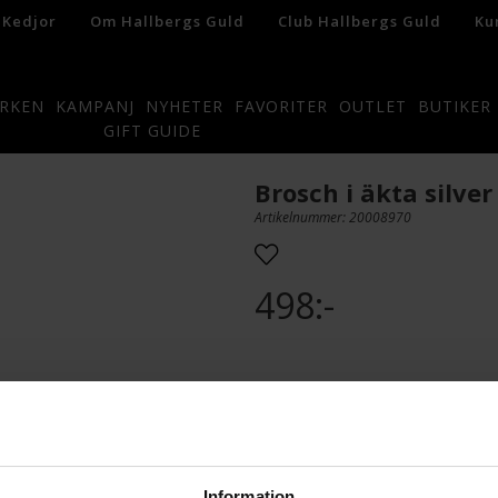
 Kedjor
Om Hallbergs Guld
Club Hallbergs Guld
Ku
RKEN
KAMPANJ
NYHETER
FAVORITER
OUTLET
BUTIKER
GIFT GUIDE
Brosch i äkta silver
Artikelnummer: 20008970
498:-
Presentinslagning
L
Information