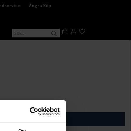
ndservice
Ångra Köp
+
29:-
ÄGG I VARUKORGEN
Om