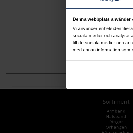
Denna webbplats använder 
Vi använder enhetsidentifierar
sociala medier och analysera 
till de sociala medier och a
med annan information som du 
Sortiment
Armband
Halsband
Ringar
Örhängen
Hängsmycke
n