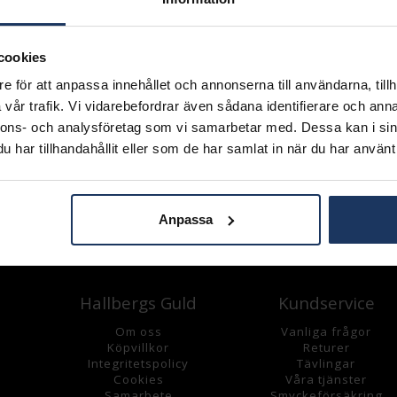
Lagervara.
Leveranstid 2-5 arbetsdagar.
Öppet köp i 30 dagar vid onl
cookies
INFO
e för att anpassa innehållet och annonserna till användarna, tillh
vår trafik. Vi vidarebefordrar även sådana identifierare och anna
BREDD CA (MM)
nnons- och analysföretag som vi samarbetar med. Dessa kan i sin
HÖJD CA (MM)
VARUMÄRKE
har tillhandahållit eller som de har samlat in när du har använt 
MATERIAL
Anpassa
Andra köpte även
Hallbergs Guld
Kundservice
Om oss
Vanliga frågor
K
öpvillkor
Returer
Integritetspolicy
Tävlingar
Cookies
Våra tjänster
Samarbete
Smyckeförsäkring