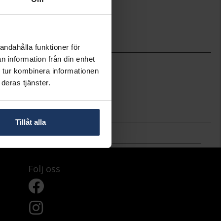
ineköp.
andahålla funktioner för
n information från din enhet
2-8.1
 tur kombinera informationen
73.9
Hallbergs Guld
deras tjänster.
Silver
Tillåt alla
Följ oss