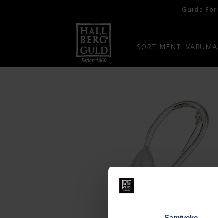
Guide För
SORTIMENT
VARUMÄ
Samtycke