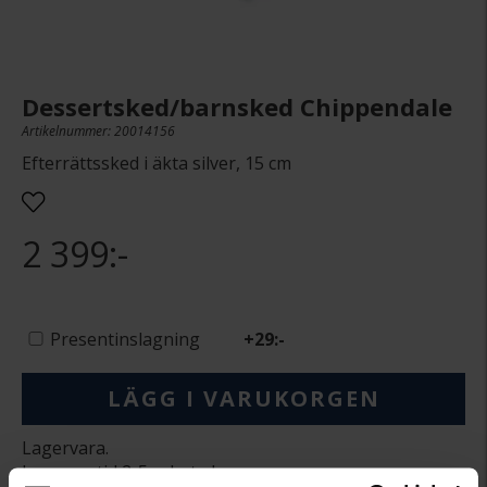
Dessertsked/barnsked Chippendale
Artikelnummer: 20014156
Efterrättssked i äkta silver, 15 cm
2 399:-
Presentinslagning
+
29:-
LÄGG I VARUKORGEN
Lagervara.
Leveranstid 2-5 arbetsdagar.