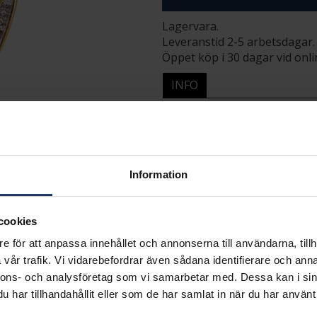
Lagervara.
Leveranstid 2-5 arbetsdagar.
Öppet köp i 30 dagar vid onl
INFO
BREDD CA (MM)
HÖJD CA (MM)
VARUMÄRKE
MATERIAL
ÄDELMETALL
Information
STEN/PÄRLA
ANTAL DIAMANTER
DIAMANTFÄRG
cookies
DIAMANTKLARHET
e för att anpassa innehållet och annonserna till användarna, tillh
VIKT CA (GRAM)
vår trafik. Vi vidarebefordrar även sådana identifierare och anna
TOTAL CARAT
nnons- och analysföretag som vi samarbetar med. Dessa kan i sin
har tillhandahållit eller som de har samlat in när du har använt 
Matchande produkter och andra varianter