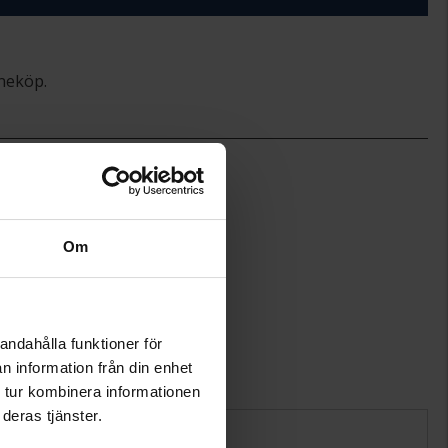
ineköp.
12.5
20
Hallbergs Guld
Guld
18K Gold
Om
Diamant
21
Wesselton (H)
SI
andahålla funktioner för
0,91
n information från din enhet
0.050
 tur kombinera informationen
deras tjänster.