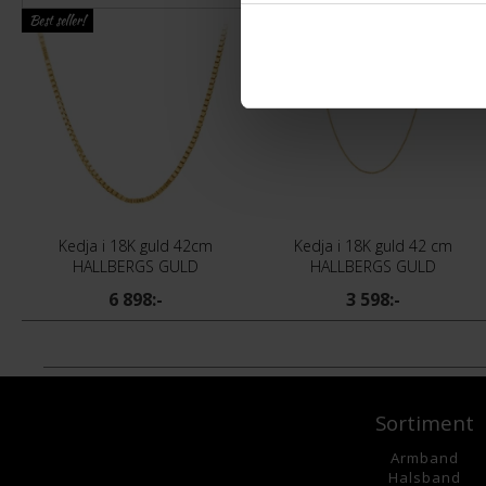
Best seller!
Best seller!
Kedja i 18K guld 42cm
Kedja i 18K guld 42 cm
HALLBERGS GULD
HALLBERGS GULD
6 898:-
3 598:-
Sortiment
Armband
Halsband