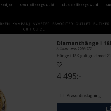
 Kedjor
Om Hallbergs Guld
Club Hallbergs Guld
Ku
RKEN
KAMPANJ
NYHETER
FAVORITER
OUTLET
BUTIKER
GIFT GUIDE
Diamanthänge i 18
Artikelnummer: 20064675
Hänge i 18K gult guld med 21
4 495:-
Presentinslagning
L