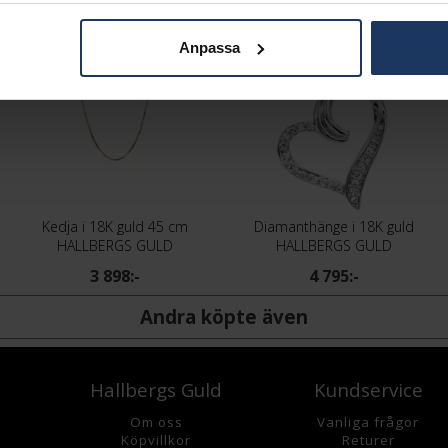
Anpassa
Kedja i 18K guld 45 cm
Diamanthänge i 18K guld
HALLBERGS GULD
HALLBERGS GULD
3 898:-
4 795:-
Andra köpte även
Hallbergs Guld
Kundservice
Om oss
Vanliga frågor
K
öpvillkor
Returer