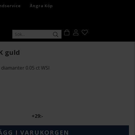
ndservice
Ångra Köp
K guld
 diamanter 0.05 ct WSI
+
29:-
ÄGG I VARUKORGEN