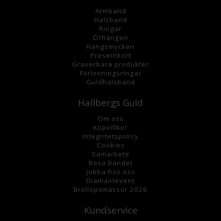
Armband
Halsband
Ringar
Örhängen
Hängsmycke
n
Presentkort
Graverbara
produkter
Förlovningsringar
Guldhalsband
Hallbergs Guld
Om oss
K
öpvillkor
Integritetspolicy
Cookies
Samarbete
Rosa Bandet
Jobba hos oss
Diamantevent
Bröllopsmässor 2026
Kundservice