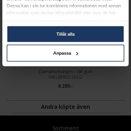
Dessa kan i sin tur kombinera informationen med annan
information som du har tillhandahållit eller som de har
samlat in när du har använt deras tjänster.
Tillåt alla
Anpassa
Diamantörhängen i 18K guld
HALLBERGS GULD
6 295:-
Andra köpte även
Sortiment