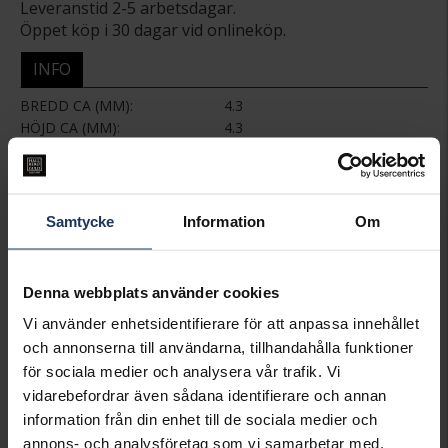
Leveranstid 2-5 arbetsdagar.
Öppet köp i 30 dagar vid onlineköp.
INFO
BREDD CA (MM)
4.3
HÖJD CA (MM)
4.3
VARUMÄRKE
Hallbergs Guld
MATERIAL
Guld
ÄDELMETALL
18K Gold
STEN/PÄRLA
Diamant
Samtycke
Information
Om
ANTAL DIAMANTER
14
DIAMANTSLIPNING
Briljant
DIAMANTFÄRG
Wesselton (H)
Denna webbplats använder cookies
DIAMANTKLARHET
SI
Vi använder enhetsidentifierare för att anpassa innehållet
VIKT CA (GRAM)
0,91
TOTAL CARAT
0.15
och annonserna till användarna, tillhandahålla funktioner
för sociala medier och analysera vår trafik. Vi
vidarebefordrar även sådana identifierare och annan
Matchande produkter och andra varianter
information från din enhet till de sociala medier och
annons- och analysföretag som vi samarbetar med.