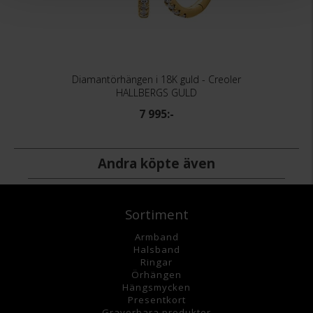
Diamantörhängen i 18K guld - Creoler
HALLBERGS GULD
7 995:-
Andra köpte även
Sortiment
Armband
Halsband
Ringar
Örhängen
Hängsmycke
n
Presentkort
Graverbara
produkter