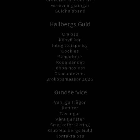
Förlovningsringar
Guldhalsband
Hallbergs Guld
Om oss
K
öpvillkor
Integritetspolicy
Cookies
Samarbete
Rosa Bandet
Jobba hos oss
Diamantevent
Bröllopsmässor 2026
Kundservice
Vanliga frågor
Returer
Tävlingar
Våra tjänster
Smyckeförsäkring
Club Hallbergs Guld
Kontakta oss