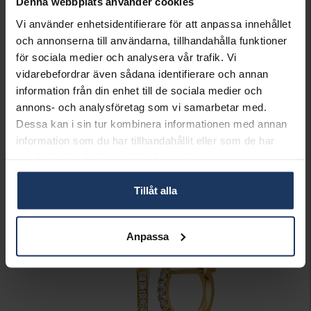
Denna webbplats använder cookies
VARUMÄRKE
Hallbergs Guld
Vi använder enhetsidentifierare för att anpassa innehållet
MATERIAL
Vitt guld
och annonserna till användarna, tillhandahålla funktioner
ÄDELMETALL
18K Gold
för sociala medier och analysera vår trafik. Vi
STEN/PÄRLA
Diamant
ANTAL DIAMANTER
16
vidarebefordrar även sådana identifierare och annan
DIAMANTSLIPNING
Briljant
information från din enhet till de sociala medier och
DIAMANTFÄRG
Wesselton (H)
annons- och analysföretag som vi samarbetar med.
DIAMANTKLARHET
SI
Dessa kan i sin tur kombinera informationen med annan
VIKT CA (GRAM)
1,47
information som du har tillhandahållit eller som de har
TOTAL CARAT
0,12
samlat in när du har använt deras tjänster.
Matchande produkter och andra varianter
Tillåt alla
Anpassa