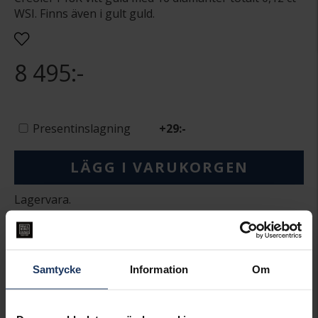
WSI. Finns även i gult guld.
8 495:-
Presentinslagning
+
29:-
LÄGG I VARUKORGEN
Lagervara.
Leveranstid 2-5 arbetsdagar.
Öppet köp i 30 dagar vid onlineköp.
INFO
Samtycke
Information
Om
BREDD CA (MM)
1,6
DIAMETER CA (MM)
10
HÖJD CA (MM)
9,6