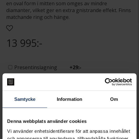
en oval form i mitten som omges av mindre
diamanter, vilket ger en extra gnistrande effekt. Finns
matchande ring och hänge.
13 995:-
Presentinslagning
+
29:-
LÄGG I VARUKORGEN
Lagervara.
Samtycke
Information
Om
Leveranstid 2-5 arbetsdagar.
Öppet köp i 30 dagar vid onlineköp.
Denna webbplats använder cookies
INFO
Vi använder enhetsidentifierare för att anpassa innehållet
BREDD CA (MM)
6,9
och annonserna till användarna, tillhandahålla funktioner