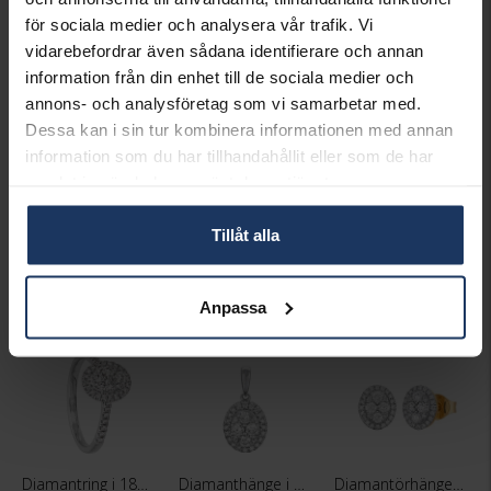
HÖJD CA (MM)
8,2
för sociala medier och analysera vår trafik. Vi
VARUMÄRKE
Hallbergs Guld
vidarebefordrar även sådana identifierare och annan
MATERIAL
Vitt guld
information från din enhet till de sociala medier och
ÄDELMETALL
18K Gold
annons- och analysföretag som vi samarbetar med.
STEN/PÄRLA
Diamant
Dessa kan i sin tur kombinera informationen med annan
ANTAL DIAMANTER
56
DIAMANTSLIPNING
Briljant
information som du har tillhandahållit eller som de har
DIAMANTFÄRG
Wesselton (H)
samlat in när du har använt deras tjänster.
DIAMANTKLARHET
SI
VIKT CA (GRAM)
1,70
Tillåt alla
TOTAL CARAT
0,35
Anpassa
Matchande produkter och andra varianter
Diamantring i 18K guld - Oval
Diamanthänge i 18K guld - Oval
Diamantörhängen i 18K guld - Oval