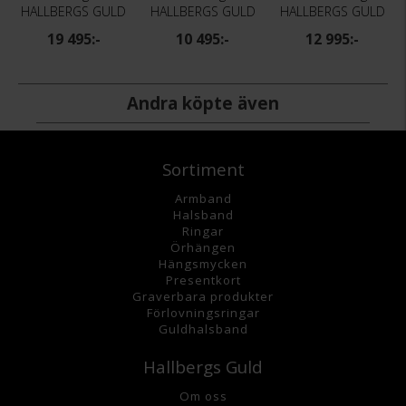
HALLBERGS GULD
HALLBERGS GULD
HALLBERGS GULD
19 495:-
10 495:-
12 995:-
Andra köpte även
Sortiment
Armband
Halsband
Ringar
Örhängen
Hängsmycke
n
Presentkort
Graverbara
produkter
Förlovningsringar
Guldhalsband
Hallbergs Guld
Om oss