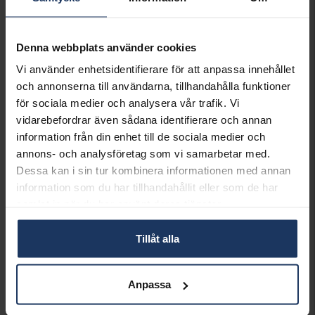
Ingen bytesrätt, returrätt eller öppet köp för
beställningsvaror, ringar från Schalins, Flemming
Uziel och Sarek samt graverade varor. Läs mer om
Denna webbplats använder cookies
ångerrätt och öppet köp i webbshoppen
här
.
Vi använder enhetsidentifierare för att anpassa innehållet
INFO
och annonserna till användarna, tillhandahålla funktioner
för sociala medier och analysera vår trafik. Vi
BREDD CA (MM)
5
vidarebefordrar även sådana identifierare och annan
HÖJD CA (MM)
5
information från din enhet till de sociala medier och
VARUMÄRKE
Story of Love
annons- och analysföretag som vi samarbetar med.
MODELL
Rome
Dessa kan i sin tur kombinera informationen med annan
MATERIAL
Guld
ÄDELMETALL
18K Gold
information som du har tillhandahållit eller som de har
STEN/PÄRLA
Diamant
samlat in när du har använt deras tjänster.
DETALJER
Diamant
ANTAL DIAMANTER
2
Tillåt alla
DIAMANTSLIPNING
Briljant
DIAMANTFÄRG
Wesselton (H)
DIAMANTKLARHET
SI
Anpassa
VIKT CA (GRAM)
0,95
SOLITÄRSTIL
6-prong brilliant