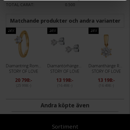
TOTAL CARAT
0.500
Matchande produkter och andra varianter
20%
20%
20%
Diamantring Rome 0,50 ct
Diamantörhängen Rome 0,50 ct
Diamanthänge Rome 0,50 ct
STORY OF LOVE
STORY OF LOVE
STORY OF LOVE
20 798:-
13 198:-
13 198:-
25 998:-
16 498:-
16 498:-
Andra köpte även
Sortiment