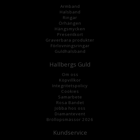
Armband
Halsband
Ringar
Örhängen
Hängsmycke
n
Presentkort
Graverbara
produkter
Förlovningsringar
Guldhalsband
Hallbergs Guld
Om oss
K
öpvillkor
Integritetspolicy
Cookies
Samarbete
Rosa Bandet
Jobba hos oss
Diamantevent
Bröllopsmässor 2026
Kundservice