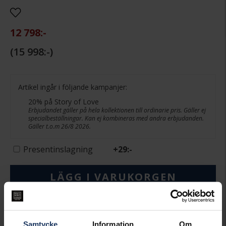
12 798:-
15 998:-
Artikel ingår i följande kampanjer:
20% på Story of Love
Erbjudandet gäller på hela kollektionen till ordinarie pris. Gäller ej
specialbeställningar. Kan ej kombineras med andra erbjudanden.
Gäller t.o.m 26/8 2026.
Presentinslagning
+
29:-
LÄGG I VARUKORGEN
Beställningsvara.
Leveranstid max 5-15 arbetsdagar.
Köpvillkor för beställnings- och graverade varor
Samtycke
Information
Om