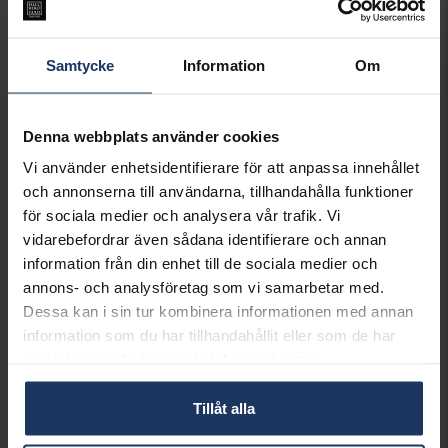
VÄLJ STORLEK FÖR ATT LÄGGA I
VARUKORGEN
Samtycke
Information
Om
Lagervara.
Leveranstid 2-5 arbetsdagar.
Öppet köp i 30 dagar vid onlineköp.
Denna webbplats använder cookies
INFO
Vi använder enhetsidentifierare för att anpassa innehållet
och annonserna till användarna, tillhandahålla funktioner
BREDD CA (MM)
3,5
för sociala medier och analysera vår trafik. Vi
HÖJD CA (MM)
1,5-2,5
vidarebefordrar även sådana identifierare och annan
VARUMÄRKE
Story of Love
information från din enhet till de sociala medier och
MODELL
Dublin
annons- och analysföretag som vi samarbetar med.
MATERIAL
Guld
Dessa kan i sin tur kombinera informationen med annan
ÄDELMETALL
18K Gold
STEN/PÄRLA
Diamant
information som du har tillhandahållit eller som de har
ANTAL DIAMANTER
1
samlat in när du har använt deras tjänster.
DIAMANTSLIPNING
Briljant
DIAMANTFÄRG
Wesselton (H)
Tillåt alla
DIAMANTKLARHET
SI
VIKT CA (GRAM)
4,44