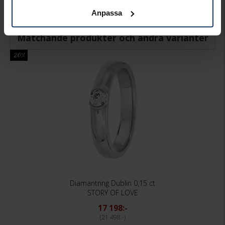
TOTAL CARAT
0.150
Anpassa
Matchande produkter och andra varianter
20%
Diamantring Dublin 0,15 ct
STORY OF LOVE
17 198:-
21 498:-