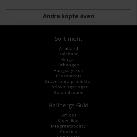
Andra köpte även
Sortiment
Armband
Halsband
Ringar
Örhängen
Hängsmycke
n
Presentkort
Graverbara
produkter
Förlovningsringar
Guldhalsband
Hallbergs Guld
Om oss
K
öpvillkor
Integritetspolicy
Cookies
Samarbete