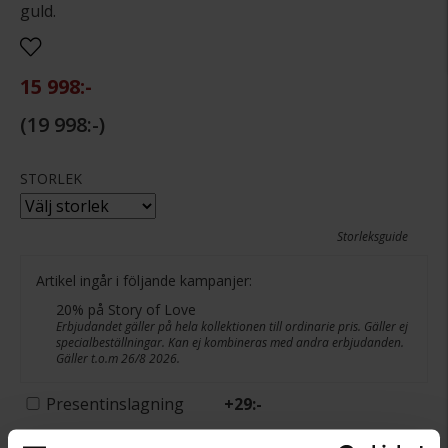
guld.
15 998:-
19 998:-
STORLEK
Storleksguide
Artikel ingår i följande kampanjer:
20% på Story of Love
Erbjudandet gäller på hela kollektionen till ordinarie pris. Gäller ej
specialbeställningar. Kan ej kombineras med andra erbjudanden.
Gäller t.o.m 26/8 2026.
Presentinslagning
+
29:-