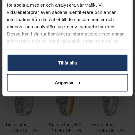
MODELL
Helsinki
för sociala medier och analysera vår trafik. Vi
MATERIAL
Vitt guld
vidarebefordrar även sådana identifierare och annan
ÄDELMETALL
18K Gold
information från din enhet till de sociala medier och
STEN/PÄRLA
Diamant
annons- och analysföretag som vi samarbetar med.
ANTAL DIAMANTER
85
Dessa kan i sin tur kombinera informationen med annan
DIAMANTSLIPNING
Briljant
DIAMANTFÄRG
Wesselton (H)
information som du har tillhandahållit eller som de har
DIAMANTKLARHET
SI
samlat in när du har använt deras tjänster.
VIKT CA (GRAM)
4,74
TOTAL CARAT
0,70
Tillåt alla
Matchande produkter och andra varianter
Anpassa
20%
20%
20%
Diamantring Las Vegas 1,03 ct
Diamantring Helsinki 0,70 ct
Diamantring Lisbon 0,57 ct
STORY OF LOVE
STORY OF LOVE
STORY OF LOVE