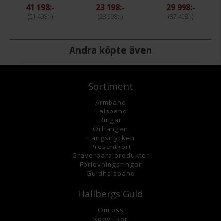
41 198:-
23 198:-
29 998:-
51 498:-
28 998:-
37 498:-
Andra köpte även
Sortiment
Armband
Halsband
Ringar
Örhängen
Hängsmycke
n
Presentkort
Graverbara
produkter
Förlovningsringar
Guldhalsband
Hallbergs Guld
Om oss
K
öpvillkor