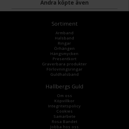
Andra köpte även
Sortiment
Armband
Halsband
Ringar
Örhängen
Hängsmycke
n
Presentkort
Graverbara
produkter
Förlovningsringar
Guldhalsband
Hallbergs Guld
Om oss
K
öpvillkor
Integritetspolicy
Cookies
Samarbete
Rosa Bandet
Jobba hos oss