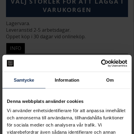
VÄLJ STORLEK FÖR ATT LÄGGA I
VARUKORGEN
Lagervara.
Leveranstid 2-5 arbetsdagar.
Öppet köp i 30 dagar vid onlineköp.
INFO
BREDD CA (MM)
2.1-5
HÖJD CA (MM)
2.1
VARUMÄRKE
Hallbergs Guld
MATERIAL
Guld
Samtycke
Information
Om
ÄDELMETALL
18K Gold
STEN/PÄRLA
Diamant
ANTAL DIAMANTER
21
Denna webbplats använder cookies
DIAMANTSLIPNING
Rund
Vi använder enhetsidentifierare för att anpassa innehållet
DIAMANTFÄRG
Wesselton (H)
och annonserna till användarna, tillhandahålla funktioner
DIAMANTKLARHET
SI
VIKT CA (GRAM)
2,22
för sociala medier och analysera vår trafik. Vi
TOTAL CARAT
0.070
vidarebefordrar även sådana identifierare och annan