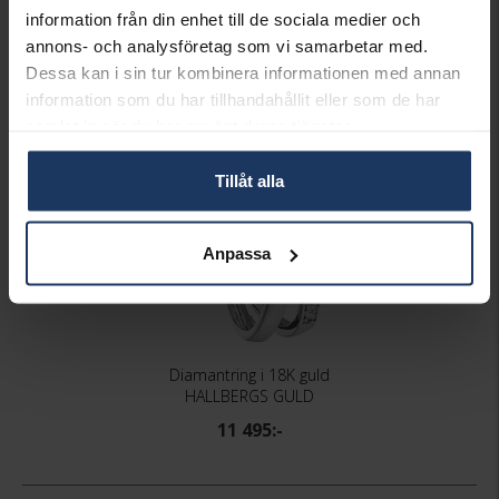
information från din enhet till de sociala medier och
annons- och analysföretag som vi samarbetar med.
Matchande produkter och andra varianter
Dessa kan i sin tur kombinera informationen med annan
information som du har tillhandahållit eller som de har
samlat in när du har använt deras tjänster.
Tillåt alla
Anpassa
Diamantring i 18K guld
HALLBERGS GULD
11 495:-