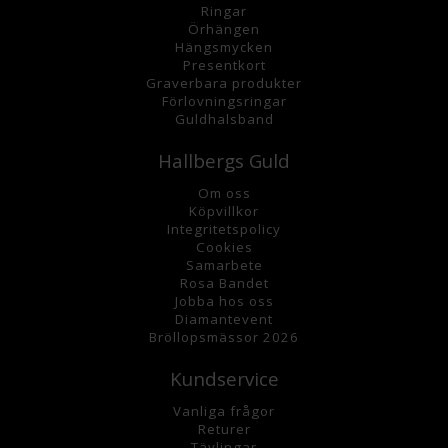
Ringar
Örhängen
Hängsmycke
n
Presentkort
Graverbara
produkter
Förlovningsringar
Guldhalsband
Hallbergs Guld
Om oss
K
öpvillkor
Integritetspolicy
Cookies
Samarbete
Rosa Bandet
Jobba hos oss
Diamantevent
Bröllopsmässor 2026
Kundservice
Vanliga frågor
Returer
Tävlingar