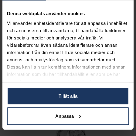
INFO
BREDD CA (MM)
3.9-4.7
Denna webbplats använder cookies
HÖJD CA (MM)
5.8
Vi använder enhetsidentifierare för att anpassa innehållet
VARUMÄRKE
Hallbergs Guld
och annonserna till användarna, tillhandahålla funktioner
MODELL
Lilla Aurora
MATERIAL
Guld
för sociala medier och analysera vår trafik. Vi
ÄDELMETALL
18K Gold
vidarebefordrar även sådana identifierare och annan
STEN/PÄRLA
Diamant
information från din enhet till de sociala medier och
ANTAL DIAMANTER
9
annons- och analysföretag som vi samarbetar med.
DIAMANTSLIPNING
Briljant
Dessa kan i sin tur kombinera informationen med annan
DIAMANTFÄRG
Wesselton (H)
information som du har tillhandahållit eller som de har
DIAMANTKLARHET
SI
samlat in när du har använt deras tjänster.
VIKT CA (GRAM)
5,70
TOTAL CARAT
1,00
Tillåt alla
Matchande produkter och andra varianter
Anpassa
Best seller!