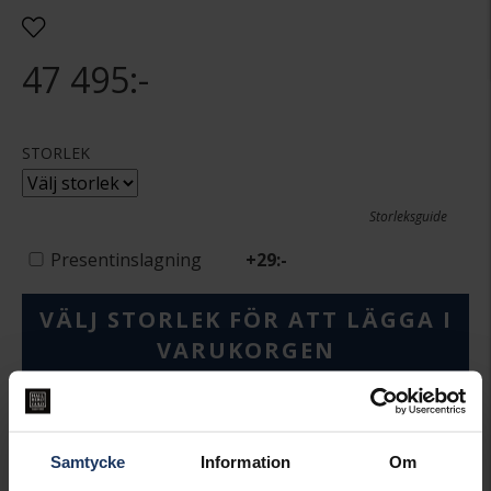
47 495:-
STORLEK
Storleksguide
Presentinslagning
+
29:-
VÄLJ STORLEK FÖR ATT LÄGGA I
VARUKORGEN
Lagervara.
Leveranstid 2-5 arbetsdagar.
Öppet köp i 30 dagar vid onlineköp.
Samtycke
Information
Om