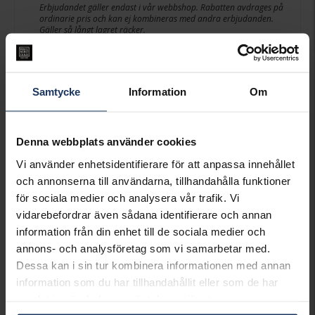
Erbjudandet gäller endast i vår webbshop. Rabatten avdrages på
ordinarie pris och kan ej kombineras med andra erbjudanden.
Gäller så långt lagret räcker.
Presentinslagning
+
29:-
Samtycke
Information
Om
VÄLJ STORLEK FÖR ATT LÄGGA I
VARUKORGEN
Denna webbplats använder cookies
Lagervara.
Vi använder enhetsidentifierare för att anpassa innehållet
Leveranstid 2-5 arbetsdagar.
och annonserna till användarna, tillhandahålla funktioner
Öppet köp i 30 dagar vid onlineköp.
för sociala medier och analysera vår trafik. Vi
INFO
vidarebefordrar även sådana identifierare och annan
information från din enhet till de sociala medier och
BREDD CA (MM)
2-4.5
annons- och analysföretag som vi samarbetar med.
HÖJD CA (MM)
3.7
Dessa kan i sin tur kombinera informationen med annan
VARUMÄRKE
Hallbergs Guld
MATERIAL
Vitt guld
information som du har tillhandahållit eller som de har
ÄDELMETALL
18K Gold
samlat in när du har använt deras tjänster.
STEN/PÄRLA
Diamant