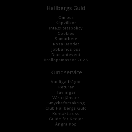
Hallbergs Guld
Om oss
K
öpvillkor
Integritetspolicy
Cookies
Samarbete
Rosa Bandet
Jobba hos oss
Diamantevent
Bröllopsmässor 2026
Kundservice
Vanliga frågor
Returer
Tävlingar
Våra tjänster
Smyckeförsäkring
Club Hallbergs Guld
Kontakta oss
Guide för Kedjor
Ångra Köp