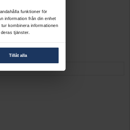
Vitt guld
18K Gold
andahålla funktioner för
Diamant
n information från din enhet
3
 tur kombinera informationen
Briljant
deras tjänster.
Wesselton (H)
SI
5,48
0,64
Tillåt alla