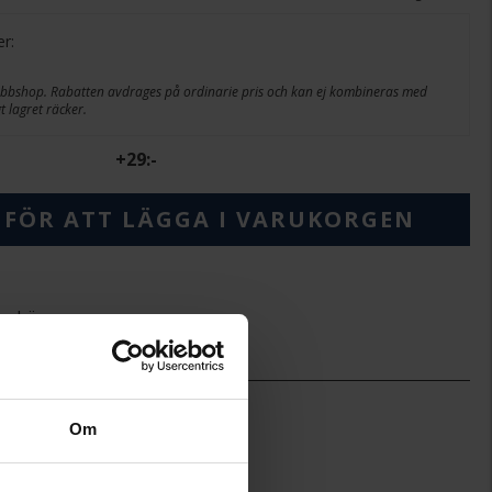
er:
webbshop. Rabatten avdrages på ordinarie pris och kan ej kombineras med
 lagret räcker.
+
29:-
 FÖR ATT LÄGGA I VARUKORGEN
ineköp.
3,2-4,5
1,4-4,7
Om
Hallbergs Collection Diamond
Diana