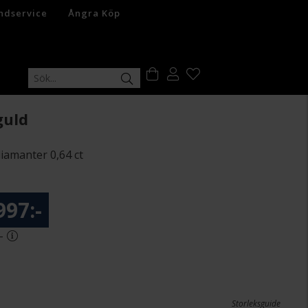
ndservice
Ångra Köp
guld
diamanter 0,64 ct
997:-
-
Storleksguide