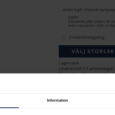
Artikel ingår i följande kampanj
Outlet
Erbjudandet gäller endast i vår 
andra erbjudanden. Gäller så långt
Presentinslagning
VÄLJ STORLEK
Lagervara.
Leveranstid 2-5 arbetsdagar.
Öppet köp i 30 dagar vid onl
INFO
BREDD CA (MM)
HÖJD CA (MM)
Information
VARUMÄRKE
MODELL