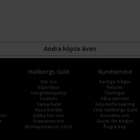
Andra köpte även
Hallbergs Guld
Kundservice
Om oss
Vanliga frågor
K
öpvillkor
Returer
Integritetspolicy
Tävlingar
Cookies
Våra tjänster
Samarbete
Smyckeförsäkring
Rosa Bandet
Club Hallbergs Guld
ter
Jobba hos oss
Kontakta oss
r
Diamantevent
Guide för Kedjor
Bröllopsmässor 2026
Ångra Köp