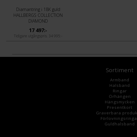
Diamantring i 18K guld
HALLBERGS COLLECTION
DIAMOND
17 497:-
34 995:-
Sortiment
Armband
Halsband
Ringar
Örhängen
Hängsmycke
n
Presentkort
Graverbara
produk
Förlovningsringa
Guldhalsband