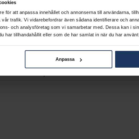
MATERIAL
cookies
ÄDELMETALL
e för att anpassa innehållet och annonserna till användarna, tillh
STEN/PÄRLA
vår trafik. Vi vidarebefordrar även sådana identifierare och anna
ANTAL DIAMANTER
nnons- och analysföretag som vi samarbetar med. Dessa kan i sin
DIAMANTSLIPNING
har tillhandahållit eller som de har samlat in när du har använt 
DIAMANTFÄRG
DIAMANTKLARHET
VIKT CA (GRAM)
TOTAL CARAT
Anpassa
Matchande produkter och andra varianter