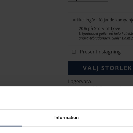
Artikel ingår i följande kampanj
20% på Story of Love
Erbjudandet gäller på hela kollekti
andra erbjudanden. Gäller t.o.m 
Presentinslagning
VÄLJ STORLEK
Lagervara.
Leveranstid 2-5 arbetsdagar.
Öppet köp i 30 dagar vid onl
INFO
BREDD CA (MM)
Information
HÖJD CA (MM)
VARUMÄRKE