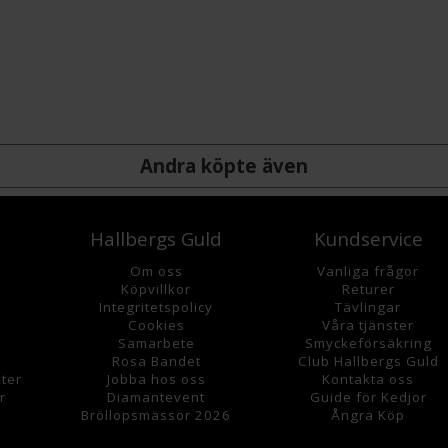
Andra köpte även
Hallbergs Guld
Kundservice
Om oss
Vanliga frågor
K
öpvillkor
Returer
Integritetspolicy
Tävlingar
Cookies
Våra tjänster
Samarbete
Smyckeförsäkring
Rosa Bandet
Club Hallbergs Guld
ter
Jobba hos oss
Kontakta oss
r
Diamantevent
Guide för Kedjor
Bröllopsmässor 2026
Ångra Köp