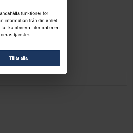
Milan
Guld
andahålla funktioner för
18K Gold
n information från din enhet
Diamant
 tur kombinera informationen
16
deras tjänster.
Briljant
Wesselton (H)
SI
2,58
Tillåt alla
0.150