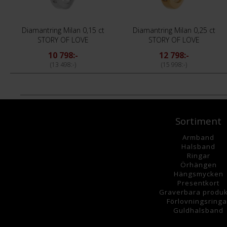
Diamantring Milan 0,15 ct
Diamantring Milan 0,25 ct
STORY OF LOVE
STORY OF LOVE
10 798:-
12 798:-
13 498:-
15 998:-
Sortiment
Armband
Halsband
Ringar
Örhängen
Hängsmycke
n
Presentkort
Graverbara
produk
Förlovningsringa
Guldhalsband