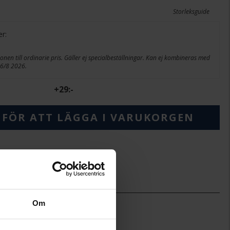
Storleksguide
er:
onen till ordinarie pris. Gäller ej specialbeställningar. Kan ej kombineras med
26/8 2026.
+
29:-
 FÖR ATT LÄGGA I VARUKORGEN
ineköp.
2,4
Om
2,2
Story of Love