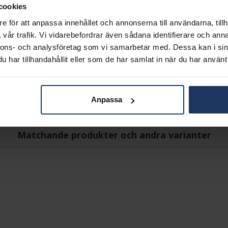
MODELL
cookies
MATERIAL
e för att anpassa innehållet och annonserna till användarna, tillh
ÄDELMETALL
vår trafik. Vi vidarebefordrar även sådana identifierare och anna
STEN/PÄRLA
nnons- och analysföretag som vi samarbetar med. Dessa kan i sin
ANTAL DIAMANTER
har tillhandahållit eller som de har samlat in när du har använt 
DIAMANTSLIPNING
DIAMANTFÄRG
DIAMANTKLARHET
VIKT CA (GRAM)
Anpassa
TOTAL CARAT
Matchande produkter och andra varianter