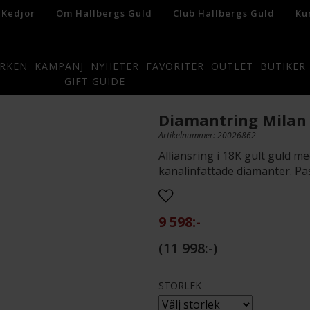
 Kedjor
Om Hallbergs Guld
Club Hallbergs Guld
Ku
RKEN
KAMPANJ
NYHETER
FAVORITER
OUTLET
BUTIKER
GIFT GUIDE
Diamantring Milan 
Artikelnummer: 20026862
Alliansring i 18K gult guld me
kanalinfattade diamanter. Pass
9 598:-
11 998:-
STORLEK