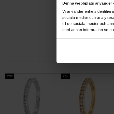
Denna webbplats använder 
Vi använder enhetsidentifierar
sociala medier och analysera 
till de sociala medier och a
med annan information som du 
20%
20%