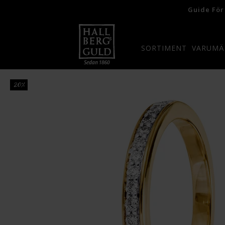
Guide För
SORTIMENT
VARUMÄ
20%