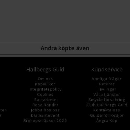
Andra köpte även
Hallbergs Guld
Kundservice
Om oss
Vanliga frågor
K
öpvillkor
Returer
Integritetspolicy
Tävlingar
Cookies
Våra tjänster
Samarbete
Smyckeförsäkring
Rosa Bandet
Club Hallbergs Guld
ter
Jobba hos oss
Kontakta oss
r
Diamantevent
Guide för Kedjor
Bröllopsmässor 2026
Ångra Köp