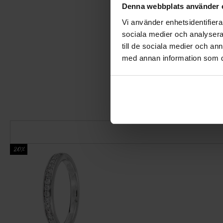
Denna webbplats använder 
Vi använder enhetsidentifierar
sociala medier och analysera 
till de sociala medier och a
med annan information som du 
20%