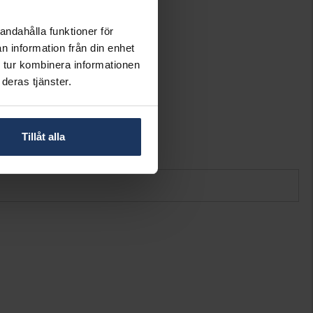
VERONA
Guld
andahålla funktioner för
18K Gold
n information från din enhet
Diamant
 tur kombinera informationen
15
deras tjänster.
Briljant
Wesselton (H)
SI
3,37
Tillåt alla
0,19