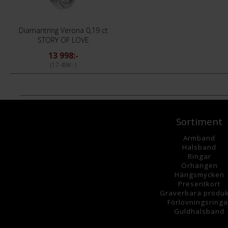
Diamantring Verona 0,19 ct
STORY OF LOVE
13 998:-
17 498:-
Sortiment
Armband
Halsband
Ringar
Örhängen
Hängsmycke
n
Presentkort
Graverbara
produk
Förlovningsringa
Guldhalsband