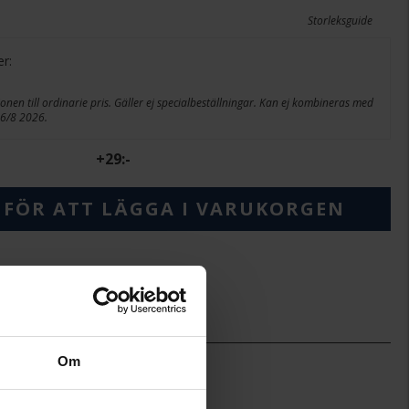
Storleksguide
er:
onen till ordinarie pris. Gäller ej specialbeställningar. Kan ej kombineras med
26/8 2026.
+
29:-
 FÖR ATT LÄGGA I VARUKORGEN
ineköp.
2,2-2,4
Om
1,7-2,4
Story of Love