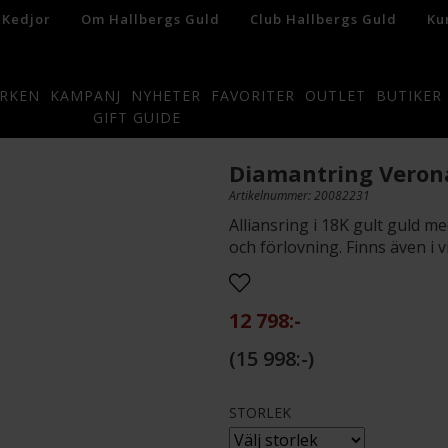
 Kedjor
Om Hallbergs Guld
Club Hallbergs Guld
Ku
RKEN
KAMPANJ
NYHETER
FAVORITER
OUTLET
BUTIKER
GIFT GUIDE
Diamantring Verona
Artikelnummer: 20082231
Alliansring i 18K gult guld me
och förlovning. Finns även i vi
12 798:-
15 998:-
STORLEK