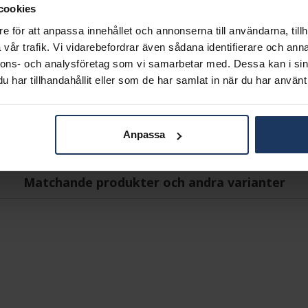
MODELL
cookies
MATERIAL
e för att anpassa innehållet och annonserna till användarna, tillh
ÄDELMETALL
vår trafik. Vi vidarebefordrar även sådana identifierare och anna
STEN/PÄRLA
nnons- och analysföretag som vi samarbetar med. Dessa kan i sin
ANTAL DIAMANTER
har tillhandahållit eller som de har samlat in när du har använt 
DIAMANTSLIPNING
DIAMANTFÄRG
DIAMANTKLARHET
VIKT CA (GRAM)
Anpassa
TOTAL CARAT
Matchande produkter och andra varianter