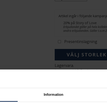
Artikel ingår i följande kampanj
20% på Story of Love
Erbjudandet gäller på hela kollekti
andra erbjudanden. Gäller t.o.m 
Presentinslagning
VÄLJ STORLEK
Lagervara.
Leveranstid 2-5 arbetsdagar.
Öppet köp i 30 dagar vid onl
INFO
BREDD CA (MM)
Information
HÖJD CA (MM)
VARUMÄRKE