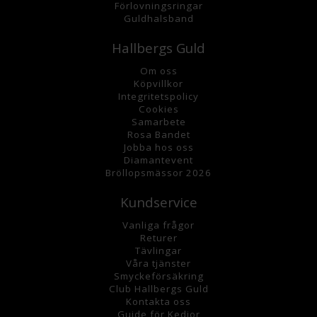
Förlovningsringar
Guldhalsband
Hallbergs Guld
Om oss
K
öpvillkor
Integritetspolicy
Cookies
Samarbete
Rosa Bandet
Jobba hos oss
Diamantevent
Bröllopsmässor 2026
Kundservice
Vanliga frågor
Returer
Tävlingar
Våra tjänster
Smyckeförsäkring
Club Hallbergs Guld
Kontakta oss
Guide för Kedjor