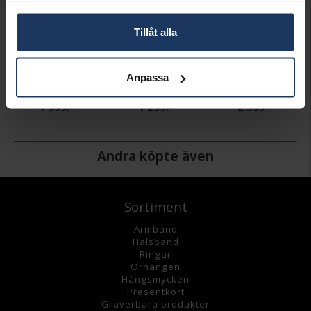
Tillåt alla
Ellera örhängen i äkta förgyllt silver
Ellera ring i äkta silver
Ellera armring i äkta silver
Anpassa
SIF JAKOBS
SIF JAKOBS
SIF JAKOBS
1 599:-
1 299:-
2 399:-
Andra köpte även
Sortiment
Armband
Halsband
Ringar
Örhängen
Hängsmycke
n
Presentkort
Graverbara
produkter