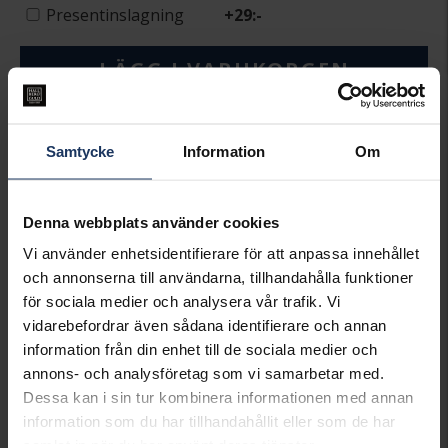
Presentinslagning
+
29:-
LÄGG I VARUKORGEN
Lagervara.
Leveranstid 2-5 arbetsdagar.
Samtycke
Information
Om
Öppet köp i 30 dagar vid onlineköp.
INFO
Denna webbplats använder cookies
BREDD CA (MM)
2
Vi använder enhetsidentifierare för att anpassa innehållet
DIAMETER CA (MM)
20
och annonserna till användarna, tillhandahålla funktioner
VARUMÄRKE
SIF JAKOBS
MODELL
ELLERA WAVES PIANURA
för sociala medier och analysera vår trafik. Vi
GRANDE EARRINGS
vidarebefordrar även sådana identifierare och annan
MATERIAL
Silver,Rhodinerat
information från din enhet till de sociala medier och
annons- och analysföretag som vi samarbetar med.
Matchande produkter och andra varianter
Dessa kan i sin tur kombinera informationen med annan
information som du har tillhandahållit eller som de har
samlat in när du har använt deras tjänster.