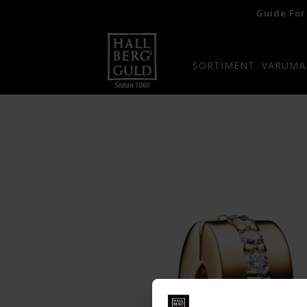
Guide För
SORTIMENT
VARUMÄ