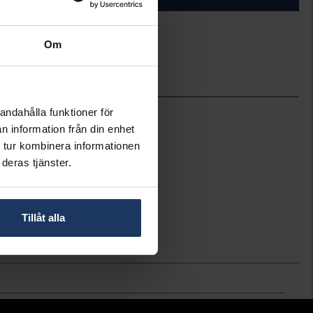
Om
ineköp.
Pandora
andahålla funktioner för
761972C01
n information från din enhet
Guldpläterat
 tur kombinera informationen
Kubisk Zirkonia
deras tjänster.
Tillåt alla