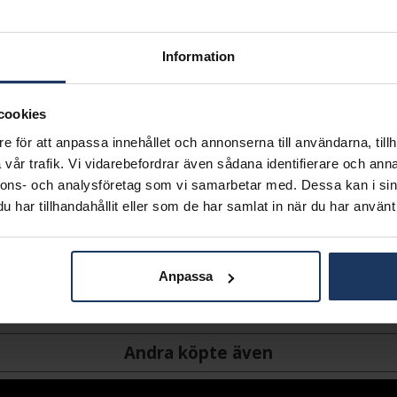
Lagervara.
Leveranstid 2-5 arbetsdagar.
Information
Öppet köp i 30 dagar vid onl
INFO
cookies
VARUMÄRKE
e för att anpassa innehållet och annonserna till användarna, tillh
MODELL
vår trafik. Vi vidarebefordrar även sådana identifierare och anna
MATERIAL
nnons- och analysföretag som vi samarbetar med. Dessa kan i sin
STEN/PÄRLA
har tillhandahållit eller som de har samlat in när du har använt 
Anpassa
Andra köpte även