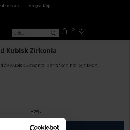
ndservice
Ångra Köp
ed Kubisk Zirkonia
 av Kubisk Zirkonia. Berlocken har ej silikon.
+
29:-
ÄGG I VARUKORGEN