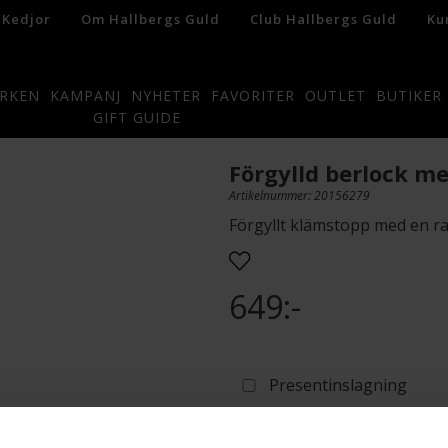
 Kedjor
Om Hallbergs Guld
Club Hallbergs Guld
Ku
RKEN
KAMPANJ
NYHETER
FAVORITER
OUTLET
BUTIKER
GIFT GUIDE
Förgylld berlock m
Artikelnummer: 20156279
Förgyllt klämstopp med en rad
649:-
Presentinslagning
L