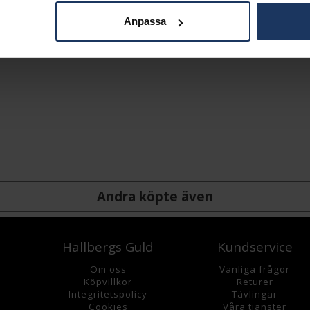
Anpassa
Andra köpte även
Hallbergs Guld
Kundservice
Om oss
Vanliga frågor
K
öpvillkor
Returer
Integritetspolicy
Tävlingar
Cookies
Våra tjänster