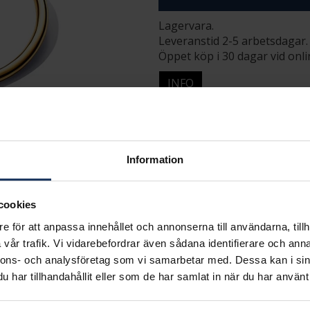
Lagervara.
Leveranstid 2-5 arbetsdagar.
Öppet köp i 30 dagar vid onl
INFO
DIAMETER CA (MM)
VARUMÄRKE
MODELL
MATERIAL
Information
cookies
e för att anpassa innehållet och annonserna till användarna, tillh
vår trafik. Vi vidarebefordrar även sådana identifierare och anna
nnons- och analysföretag som vi samarbetar med. Dessa kan i sin
Matchande produkter och andra varianter
har tillhandahållit eller som de har samlat in när du har använt 