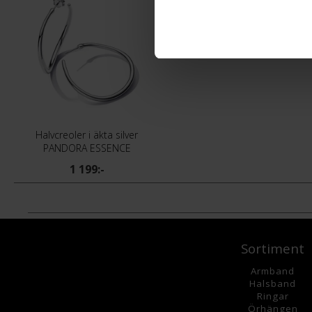
Halvcreoler i äkta silver
PANDORA ESSENCE
1 199:-
Sortiment
Armband
Halsband
Ringar
Örhängen