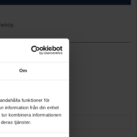
ineköp.
42
Pandora Essence
20155099
Guldpläterat
Om
andahålla funktioner för
n information från din enhet
 tur kombinera informationen
deras tjänster.