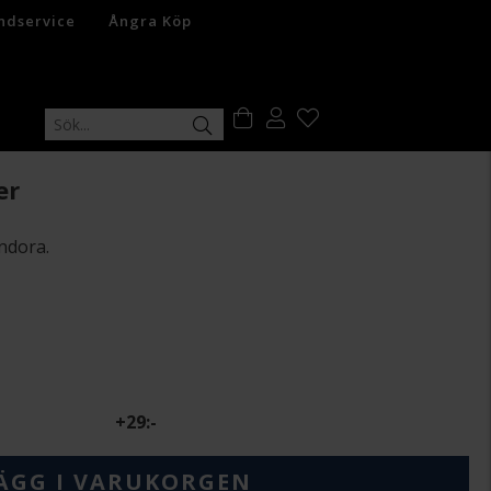
ndservice
Ångra Köp
er
ndora.
+
29:-
ÄGG I VARUKORGEN