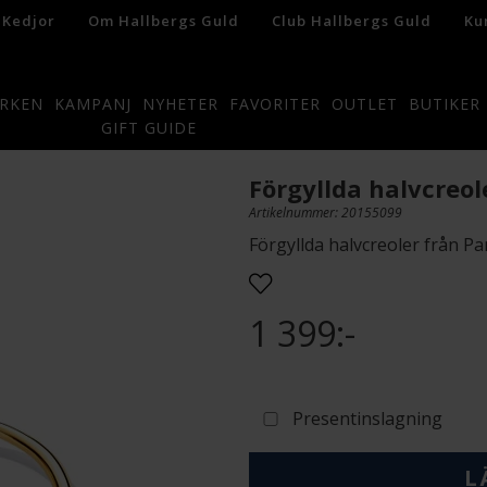
 Kedjor
Om Hallbergs Guld
Club Hallbergs Guld
Ku
RKEN
KAMPANJ
NYHETER
FAVORITER
OUTLET
BUTIKER
GIFT GUIDE
Förgyllda halvcreol
Artikelnummer: 20155099
Förgyllda halvcreoler från Pa
1 399:-
Presentinslagning
L