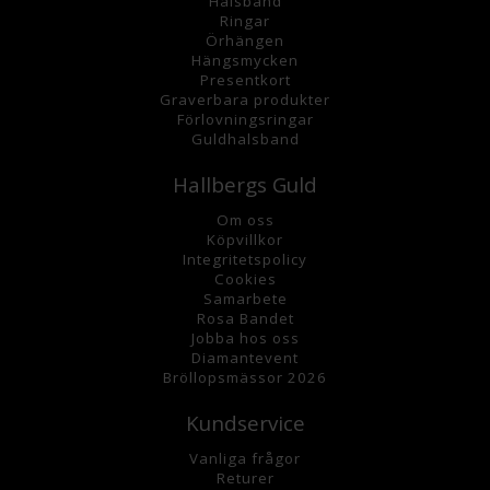
Halsband
Ringar
Örhängen
Hängsmycke
n
Presentkort
Graverbara
produkter
Förlovningsringar
Guldhalsband
Hallbergs Guld
Om oss
K
öpvillkor
Integritetspolicy
Cookies
Samarbete
Rosa Bandet
Jobba hos oss
Diamantevent
Bröllopsmässor 2026
Kundservice
Vanliga frågor
Returer