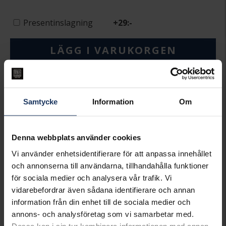
Presentinslagning
+
29:-
LÄGG I VARUKORGEN
Lagervara.
Leveranstid 2-5 arbetsdagar.
Öppet köp i 30 dagar vid onlineköp.
Samtycke
Information
Om
INFO
VARUMÄRKE
Pandora
Denna webbplats använder cookies
MATERIAL
Guldpläterat
Vi använder enhetsidentifierare för att anpassa innehållet
STEN/PÄRLA
Kubisk Zirkonia
och annonserna till användarna, tillhandahålla funktioner
för sociala medier och analysera vår trafik. Vi
Matchande produkter och andra varianter
vidarebefordrar även sådana identifierare och annan
information från din enhet till de sociala medier och
annons- och analysföretag som vi samarbetar med.
Dessa kan i sin tur kombinera informationen med annan