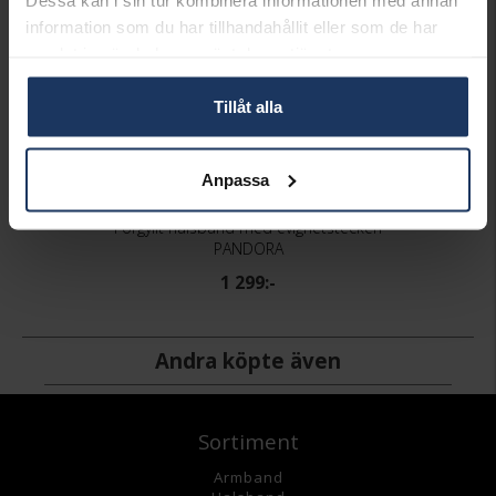
information som du har tillhandahållit eller som de har
samlat in när du har använt deras tjänster.
Tillåt alla
Anpassa
Förgyllt halsband med evighetstecken
PANDORA
1 299:-
Andra köpte även
Sortiment
Armband